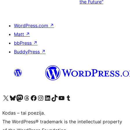
the Future"
WordPress.com
↗
Matt
↗
bbPress
↗
BuddyPress
↗
Visit our X (formerly Twitter) account
Apsilankykite mūsų Bluesky paskyroje
Visit our Mastodon account
Apsilankykite mūsų Threads paskyroje
Visit our Facebook page
Visit our Instagram account
Visit our LinkedIn account
Apsilankykite mūsų TikTok paskyroje
Visit our YouTube channel
Apsilankykite mūsų Tumblr paskyroje
Kodas – tai poezija.
The WordPress® trademark is the intellectual property