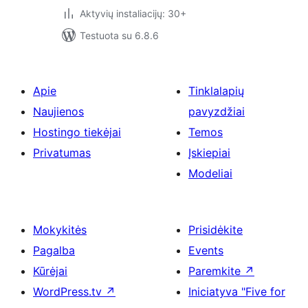
Aktyvių instaliacijų: 30+
Testuota su 6.8.6
Apie
Tinklalapių
Naujienos
pavyzdžiai
Hostingo tiekėjai
Temos
Privatumas
Įskiepiai
Modeliai
Mokykitės
Prisidėkite
Pagalba
Events
Kūrėjai
Paremkite
↗
WordPress.tv
↗
Iniciatyva "Five for