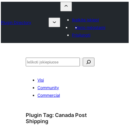
Įkelkite įskiepį
Plugin Directory
Mano mėgstami
Prisijungti
Paieška
Visi
Community
Commercial
Plugin Tag:
Canada Post
Shipping