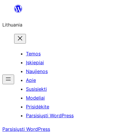
Eiti
prie
Lithuania
turinio
Temos
Įskiepiai
Naujienos
Apie
Susisiekti
Modeliai
Prisidėkite
Parsisiųsti WordPress
Parsisiųsti WordPress