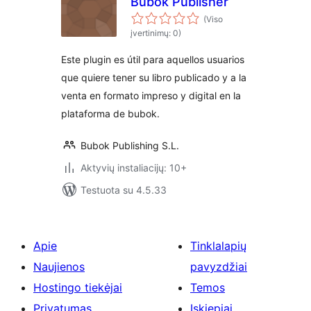
Bubok Publisher
(Viso
įvertinimų: 0)
Este plugin es útil para aquellos usuarios
que quiere tener su libro publicado y a la
venta en formato impreso y digital en la
plataforma de bubok.
Bubok Publishing S.L.
Aktyvių instaliacijų: 10+
Testuota su 4.5.33
Apie
Tinklalapių
Naujienos
pavyzdžiai
Hostingo tiekėjai
Temos
Privatumas
Įskiepiai