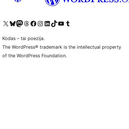
Visit our X (formerly Twitter) account
Apsilankykite mūsų Bluesky paskyroje
Visit our Mastodon account
Apsilankykite mūsų Threads paskyroje
Visit our Facebook page
Visit our Instagram account
Visit our LinkedIn account
Apsilankykite mūsų TikTok paskyroje
Visit our YouTube channel
Apsilankykite mūsų Tumblr paskyroje
Kodas – tai poezija.
The WordPress® trademark is the intellectual property
of the WordPress Foundation.