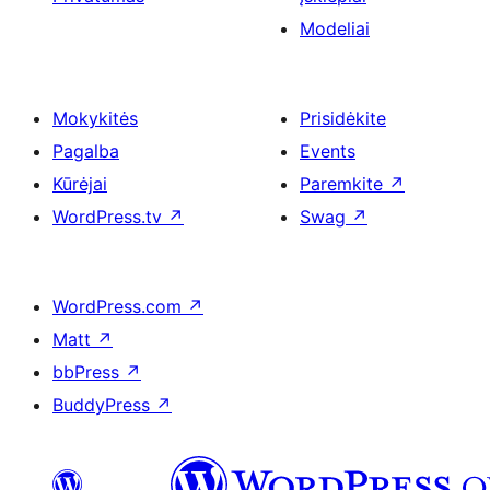
Modeliai
Mokykitės
Prisidėkite
Pagalba
Events
Kūrėjai
Paremkite
↗
WordPress.tv
↗
Swag
↗
WordPress.com
↗
Matt
↗
bbPress
↗
BuddyPress
↗