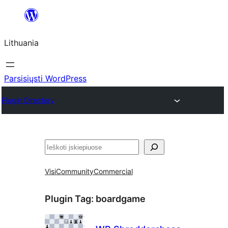
Eiti
prie
Lithuania
turinio
Parsisiųsti WordPress
Plugin Directory
Paieška
Visi
Community
Commercial
Plugin Tag:
boardgame