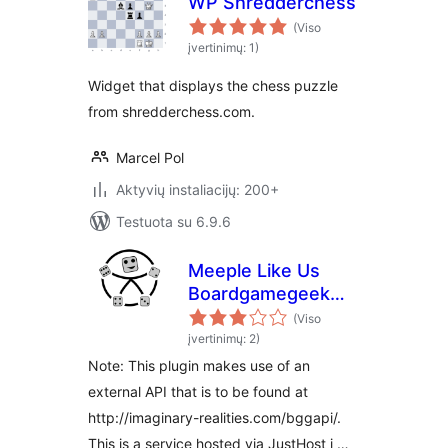
WP Shredderchess
(Viso
įvertinimų: 1)
Widget that displays the chess puzzle
from shredderchess.com.
Marcel Pol
Aktyvių instaliacijų: 200+
Testuota su 6.9.6
Meeple Like Us
Boardgamegeek
Plugin
(Viso
įvertinimų: 2)
Note: This plugin makes use of an
external API that is to be found at
http://imaginary-realities.com/bggapi/.
This is a service hosted via JustHost i …