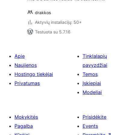
drakkos
Aktyvių instaliacijų: 50+
Testuota su 5.7.16
Apie
Tinklalapių
Naujienos
pavyzdžiai
Hostingo tiekėjai
Temos
Privatumas
Įskiepiai
Modeliai
Mokykitės
Prisidėkite
Pagalba
Events