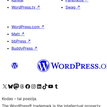
Kūrėjai
Paremkite
↗
WordPress.tv
↗
Swag
↗
WordPress.com
↗
Matt
↗
bbPress
↗
BuddyPress
↗
Visit our X (formerly Twitter) account
Apsilankykite mūsų Bluesky paskyroje
Visit our Mastodon account
Apsilankykite mūsų Threads paskyroje
Visit our Facebook page
Visit our Instagram account
Visit our LinkedIn account
Apsilankykite mūsų TikTok paskyroje
Visit our YouTube channel
Apsilankykite mūsų Tumblr paskyroje
Kodas – tai poezija.
The WordPress® trademark is the intellectual property