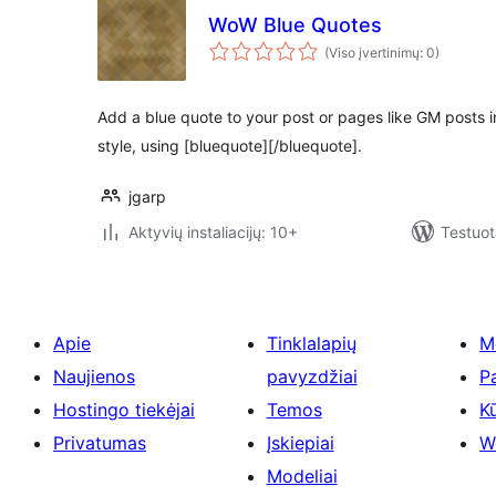
WoW Blue Quotes
(Viso įvertinimų: 0)
Add a blue quote to your post or pages like GM posts i
style, using [bluequote][/bluequote].
jgarp
Aktyvių instaliacijų: 10+
Testuot
Apie
Tinklalapių
M
Naujienos
pavyzdžiai
P
Hostingo tiekėjai
Temos
Kū
Privatumas
Įskiepiai
W
Modeliai