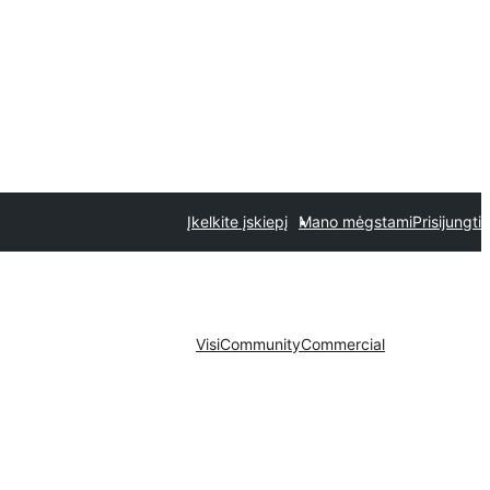
Įkelkite įskiepį
Mano mėgstami
Prisijungti
Visi
Community
Commercial