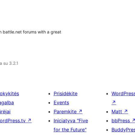
n battle.net forums with a great
a su 3.2.1
okykitės
Prisidėkite
WordPres
agalba
Events
↗
rėjai
Paremkite
↗
Matt
↗
ordPress.tv
↗
Iniciatyva "Five
bbPress
for the Future"
BuddyPre