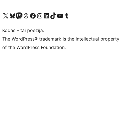
Visit our X (formerly Twitter) account
Apsilankykite mūsų Bluesky paskyroje
Visit our Mastodon account
Apsilankykite mūsų Threads paskyroje
Visit our Facebook page
Visit our Instagram account
Visit our LinkedIn account
Apsilankykite mūsų TikTok paskyroje
Visit our YouTube channel
Apsilankykite mūsų Tumblr paskyroje
Kodas – tai poezija.
The WordPress® trademark is the intellectual property
of the WordPress Foundation.