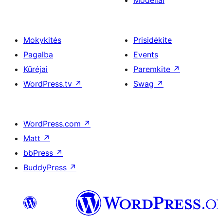
Modeliai
Mokykitės
Prisidėkite
Pagalba
Events
Kūrėjai
Paremkite
↗
WordPress.tv
↗
Swag
↗
WordPress.com
↗
Matt
↗
bbPress
↗
BuddyPress
↗