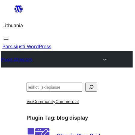
Eiti
prie
Lithuania
turinio
Parsisiųsti WordPress
Plugin Directory
Paieška
Visi
Community
Commercial
Plugin Tag:
blog display