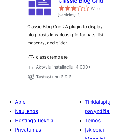
Classic Blog Grid
(Viso
įvertinimų: 2)
Classic Blog Grid : A plugin to display
blog posts in various grid formats: list,
masonry, and slider.
classictemplate
Aktyvių instaliacijų: 4 000+
Testuota su 6.9.6
Apie
Tinklalapių
Naujienos
pavyzdžiai
Hostingo tiekėjai
Temos
Privatumas
Įskiepiai