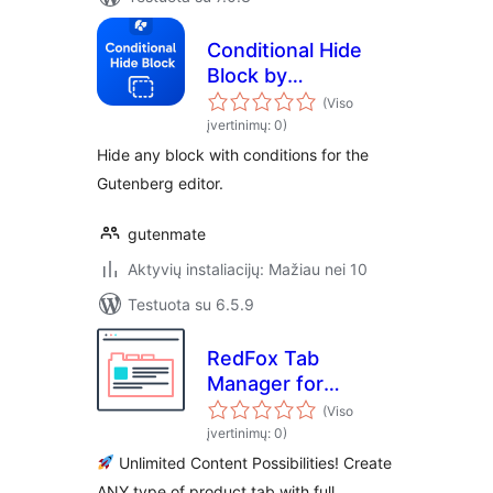
Conditional Hide
Block by
Gutenmate
(Viso
įvertinimų: 0)
Hide any block with conditions for the
Gutenberg editor.
gutenmate
Aktyvių instaliacijų: Mažiau nei 10
Testuota su 6.5.9
RedFox Tab
Manager for
WooCommerce
(Viso
įvertinimų: 0)
Unlimited Content Possibilities! Create
ANY type of product tab with full