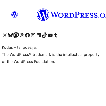
Visit our X (formerly Twitter) account
Apsilankykite mūsų Bluesky paskyroje
Visit our Mastodon account
Apsilankykite mūsų Threads paskyroje
Visit our Facebook page
Visit our Instagram account
Visit our LinkedIn account
Apsilankykite mūsų TikTok paskyroje
Visit our YouTube channel
Apsilankykite mūsų Tumblr paskyroje
Kodas – tai poezija.
The WordPress® trademark is the intellectual property
of the WordPress Foundation.