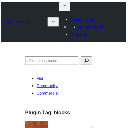
Įkelkite įskiepį
Plugin Directory
Mano mėgstami
Prisijungti
Paieška
Visi
Community
Commercial
Plugin Tag:
blocks