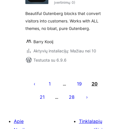
įvertinimų: 0)
Beautiful Gutenberg blocks that convert
visitors into customers. Works with ALL
themes, no bloat, pure Gutenberg.
Barry Kooij
Aktyvių instaliacijų: Mažiau nei 10
Testuota su 6.9.6
Įrašų
puslapiavimas
1
19
20
…
21
28
…
Apie
Tinklalapių