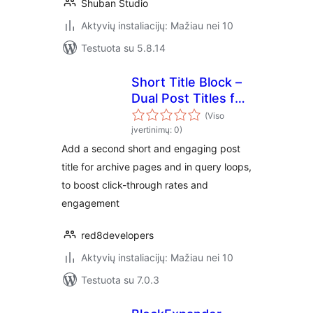
Shuban Studio
Aktyvių instaliacijų: Mažiau nei 10
Testuota su 5.8.14
Short Title Block –
Dual Post Titles for
Better UX and SEO
(Viso
Performance
įvertinimų: 0)
Add a second short and engaging post
title for archive pages and in query loops,
to boost click-through rates and
engagement
red8developers
Aktyvių instaliacijų: Mažiau nei 10
Testuota su 7.0.3