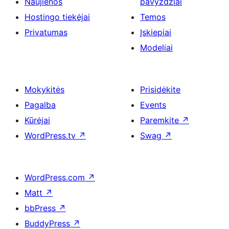
Naujienos
pavyzdžiai
Hostingo tiekėjai
Temos
Privatumas
Įskiepiai
Modeliai
Mokykitės
Prisidėkite
Pagalba
Events
Kūrėjai
Paremkite
↗
WordPress.tv
↗
Swag
↗
WordPress.com
↗
Matt
↗
bbPress
↗
BuddyPress
↗