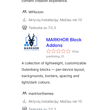
content creation experience.
WPAxiom
Aktyvių instaliacijų: Mažiau nei 10
Testuota su 7.0.3
MARKHOR Block
Addons
(Viso
įvertinimų: 0)
A collection of lightweight, customizable
Gutenberg blocks — per-device layout,
backgrounds, borders, spacing and
light/dark colours.
markhorthemes
Aktyvių instaliacijų: Mažiau nei 10
Testuota su 7.0.3