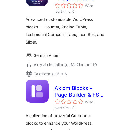
Toolkit for the
(Viso
Block Editor
įvertinimų: 0)
Advanced customizable WordPress
blocks — Counter, Pricing Table,
Testimonial Carousel, Tabs, Icon Box, and
Slider.
Sehrish Anam
Aktyvių instaliacijų: Mažiau nei 10
Testuota su 6.9.6
Axiom Blocks –
Page Builder & FSE
Kit
(Viso
įvertinimų: 0)
A collection of powerful Gutenberg
blocks to enhance your WordPress