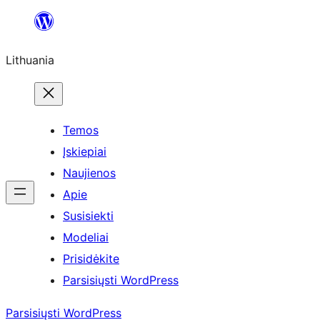
Eiti
prie
Lithuania
turinio
Temos
Įskiepiai
Naujienos
Apie
Susisiekti
Modeliai
Prisidėkite
Parsisiųsti WordPress
Parsisiųsti WordPress