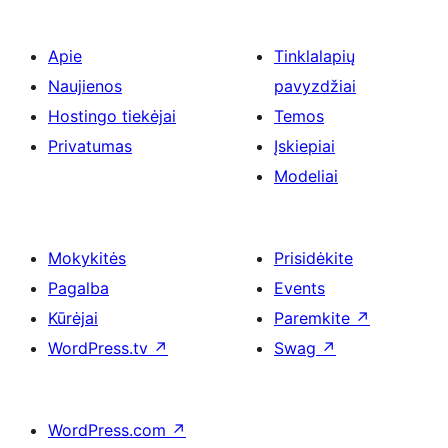
Apie
Tinklalapių
Naujienos
pavyzdžiai
Hostingo tiekėjai
Temos
Privatumas
Įskiepiai
Modeliai
Mokykitės
Prisidėkite
Pagalba
Events
Kūrėjai
Paremkite
↗
WordPress.tv
↗
Swag
↗
WordPress.com
↗