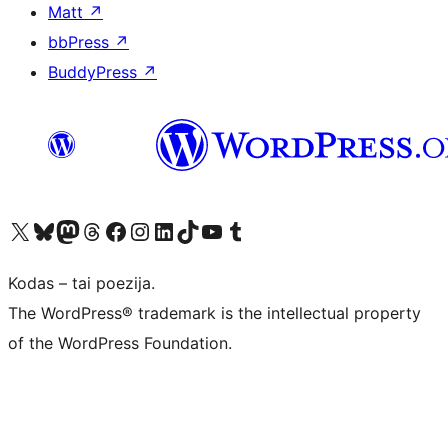
Matt
↗
bbPress
↗
BuddyPress
↗
Visit our X (formerly Twitter) account
Apsilankykite mūsų Bluesky paskyroje
Visit our Mastodon account
Apsilankykite mūsų Threads paskyroje
Visit our Facebook page
Visit our Instagram account
Visit our LinkedIn account
Apsilankykite mūsų TikTok paskyroje
Visit our YouTube channel
Apsilankykite mūsų Tumblr paskyroje
Kodas – tai poezija.
The WordPress® trademark is the intellectual property
of the WordPress Foundation.