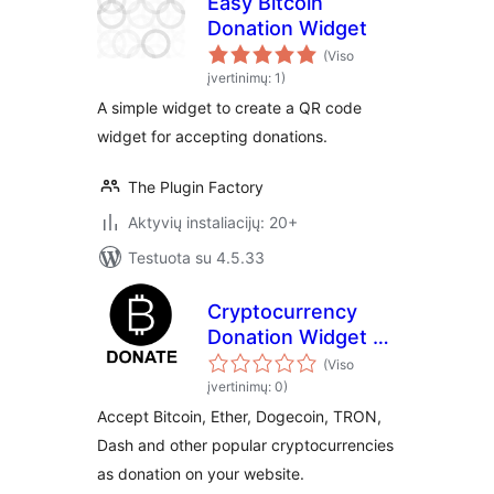
Easy Bitcoin
Donation Widget
(Viso
įvertinimų: 1)
A simple widget to create a QR code
widget for accepting donations.
The Plugin Factory
Aktyvių instaliacijų: 20+
Testuota su 4.5.33
Cryptocurrency
Donation Widget –
Accept Bitcoin,
(Viso
Ethereum, and
įvertinimų: 0)
more –
Accept Bitcoin, Ether, Dogecoin, TRON,
Bytemart.org
Dash and other popular cryptocurrencies
as donation on your website.