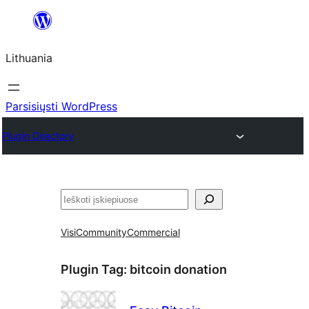
Eiti
prie
Lithuania
turinio
Parsisiųsti WordPress
Plugin Directory
Paieška
Visi
Community
Commercial
Plugin Tag:
bitcoin donation