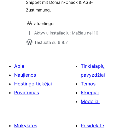
Snippet mit Domain-Check & AGB-
Zustimmung.
afuerlinger
Aktyvių instaliacijų: Mažiau nei 10
Testuota su 6.8.7
Apie
Tinklalapių
Naujienos
pavyzdžiai
Hostingo tiekėjai
Temos
Privatumas
Įskiepiai
Modeliai
Mokykitės
Prisidėkite