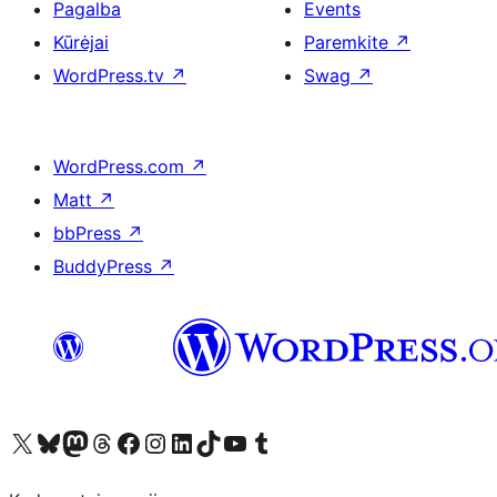
Pagalba
Events
Kūrėjai
Paremkite
↗
WordPress.tv
↗
Swag
↗
WordPress.com
↗
Matt
↗
bbPress
↗
BuddyPress
↗
Visit our X (formerly Twitter) account
Apsilankykite mūsų Bluesky paskyroje
Visit our Mastodon account
Apsilankykite mūsų Threads paskyroje
Visit our Facebook page
Visit our Instagram account
Visit our LinkedIn account
Apsilankykite mūsų TikTok paskyroje
Visit our YouTube channel
Apsilankykite mūsų Tumblr paskyroje