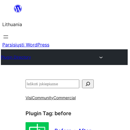
Eiti
prie
Lithuania
turinio
Parsisiųsti WordPress
Plugin Directory
Paieška
Visi
Community
Commercial
Plugin Tag:
before