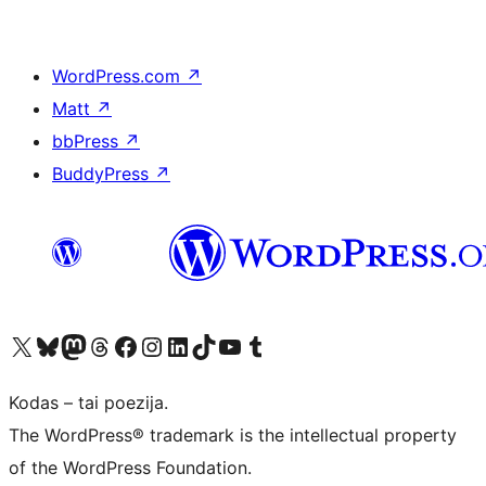
WordPress.com
↗
Matt
↗
bbPress
↗
BuddyPress
↗
Visit our X (formerly Twitter) account
Apsilankykite mūsų Bluesky paskyroje
Visit our Mastodon account
Apsilankykite mūsų Threads paskyroje
Visit our Facebook page
Visit our Instagram account
Visit our LinkedIn account
Apsilankykite mūsų TikTok paskyroje
Visit our YouTube channel
Apsilankykite mūsų Tumblr paskyroje
Kodas – tai poezija.
The WordPress® trademark is the intellectual property
of the WordPress Foundation.