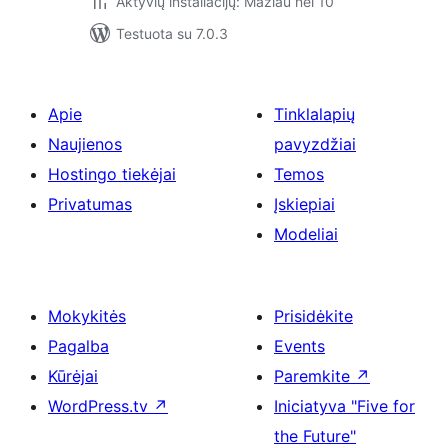
Aktyvių instaliacijų: Mažiau nei 10
Testuota su 7.0.3
Apie
Tinklalapių
Naujienos
pavyzdžiai
Hostingo tiekėjai
Temos
Privatumas
Įskiepiai
Modeliai
Mokykitės
Prisidėkite
Pagalba
Events
Kūrėjai
Paremkite
↗
WordPress.tv
↗
Iniciatyva "Five for
the Future"