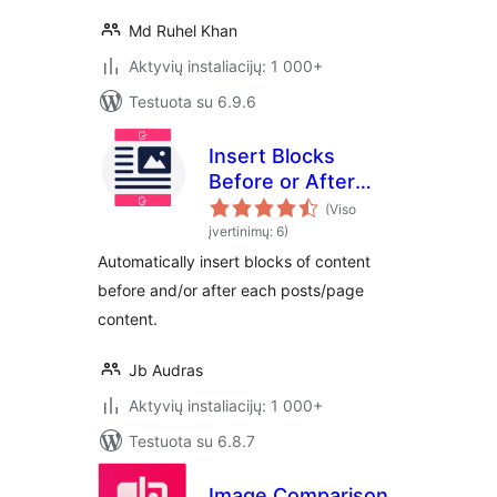
Md Ruhel Khan
Aktyvių instaliacijų: 1 000+
Testuota su 6.9.6
Insert Blocks
Before or After
Posts Content
(Viso
įvertinimų: 6)
Automatically insert blocks of content
before and/or after each posts/page
content.
Jb Audras
Aktyvių instaliacijų: 1 000+
Testuota su 6.8.7
Image Comparison