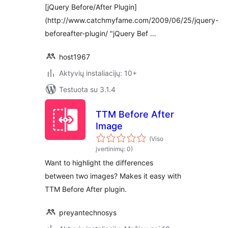
[jQuery Before/After Plugin]
(http://www.catchmyfame.com/2009/06/25/jquery-
beforeafter-plugin/ "jQuery Bef …
host1967
Aktyvių instaliacijų: 10+
Testuota su 3.1.4
TTM Before After
Image
(Viso
įvertinimų: 0)
Want to highlight the differences
between two images? Makes it easy with
TTM Before After plugin.
preyantechnosys