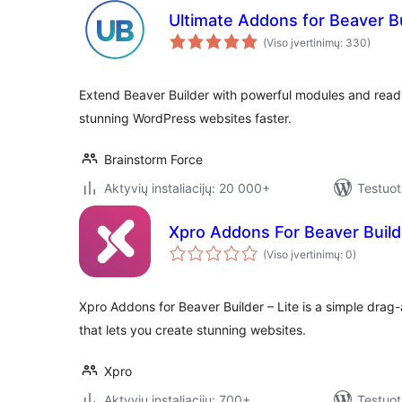
Ultimate Addons for Beaver Bu
(Viso įvertinimų: 330)
Extend Beaver Builder with powerful modules and read
stunning WordPress websites faster.
Brainstorm Force
Aktyvių instaliacijų: 20 000+
Testuot
Xpro Addons For Beaver Builde
(Viso įvertinimų: 0)
Xpro Addons for Beaver Builder – Lite is a simple dra
that lets you create stunning websites.
Xpro
Aktyvių instaliacijų: 700+
Testuot