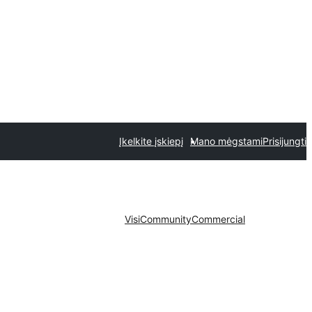
Įkelkite įskiepį
Mano mėgstami
Prisijungti
Visi
Community
Commercial