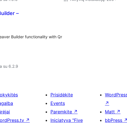
uilder –
ver Builder functionality with Qr
a su 6.2.9
okykitės
Prisidėkite
WordPres
agalba
Events
↗
rėjai
Paremkite
↗
Matt
↗
ordPress.tv
↗
Iniciatyva "Five
bbPress