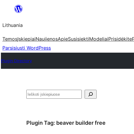
Eiti
prie
Lithuania
turinio
Temos
Įskiepiai
Naujienos
Apie
Susisiekti
Modeliai
Prisidėkite
Parsisiųsti WordPress
Plugin Directory
Paieška
Plugin Tag:
beaver builder free