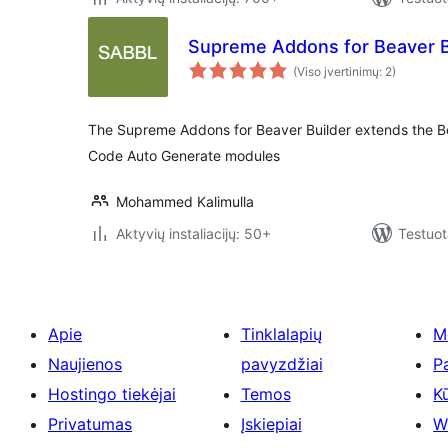
Supreme Addons for Beaver B
(Viso įvertinimų: 2)
The Supreme Addons for Beaver Builder extends the Bea
Code Auto Generate modules
Mohammed Kalimulla
Aktyvių instaliacijų: 50+
Testuot
Apie
Tinklalapių
M
Naujienos
pavyzdžiai
P
Hostingo tiekėjai
Temos
Kū
Privatumas
Įskiepiai
W