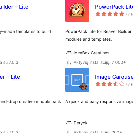
ilder – Lite
PowerPack Lite
(Vis
y-made templates to build
PowerPack Lite for Beaver Builder
modules and templates.
IdeaBox Creations
a su 7.0.3
Aktyvių instaliacijų: 7 000+
r – Lite
Image Carouse
(Vis
g-and-drop creative module pack
A quick and easy responsive image
Deryck
a su 7.0.3
Aktyvių instaliacijų: 200+