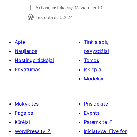
Aktyvių instaliacijų: Mažiau nei 10
Testuota su 5.2.24
Apie
Tinklalapių
Naujienos
pavyzdžiai
Hostingo tiekėjai
Temos
Privatumas
Įskiepiai
Modeliai
Mokykitės
Prisidėkite
Pagalba
Events
Kūrėjai
Paremkite
↗
WordPress.tv
↗
Iniciatyva "Five for