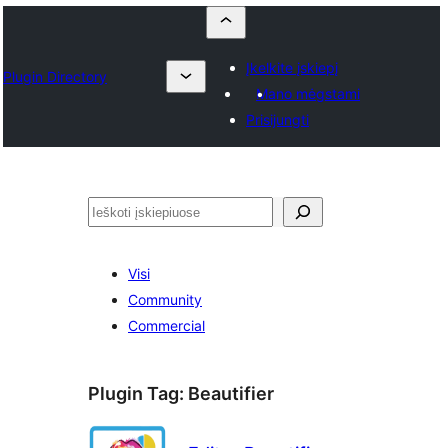
Įkelkite įskiepį
Plugin Directory
Mano mėgstami
Prisijungti
Paieška
Visi
Community
Commercial
Plugin Tag:
Beautifier