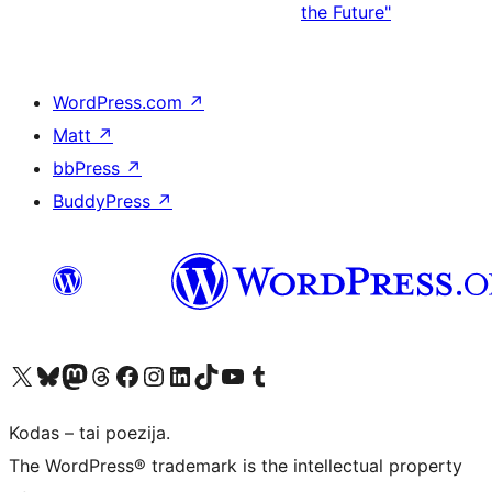
the Future"
WordPress.com
↗
Matt
↗
bbPress
↗
BuddyPress
↗
Visit our X (formerly Twitter) account
Apsilankykite mūsų Bluesky paskyroje
Visit our Mastodon account
Apsilankykite mūsų Threads paskyroje
Visit our Facebook page
Visit our Instagram account
Visit our LinkedIn account
Apsilankykite mūsų TikTok paskyroje
Visit our YouTube channel
Apsilankykite mūsų Tumblr paskyroje
Kodas – tai poezija.
The WordPress® trademark is the intellectual property