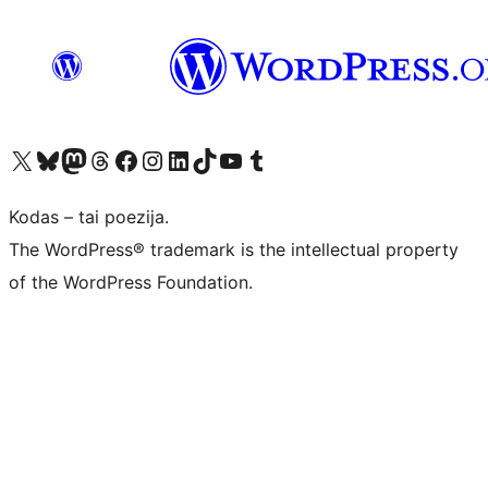
Visit our X (formerly Twitter) account
Apsilankykite mūsų Bluesky paskyroje
Visit our Mastodon account
Apsilankykite mūsų Threads paskyroje
Visit our Facebook page
Visit our Instagram account
Visit our LinkedIn account
Apsilankykite mūsų TikTok paskyroje
Visit our YouTube channel
Apsilankykite mūsų Tumblr paskyroje
Kodas – tai poezija.
The WordPress® trademark is the intellectual property
of the WordPress Foundation.