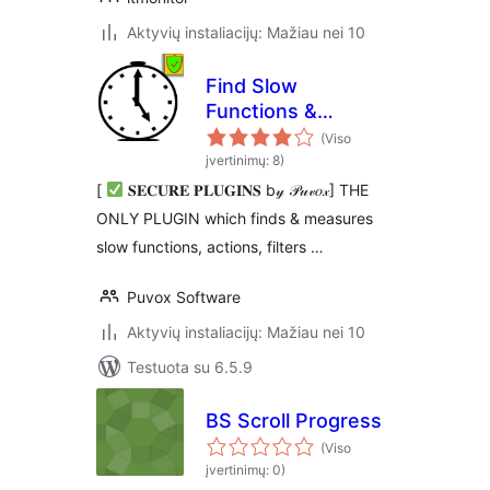
Aktyvių instaliacijų: Mažiau nei 10
Find Slow
Functions &
Actions & Filters &
(Viso
Hooks (Debug Bar)
įvertinimų: 8)
[
𝐒𝐄𝐂𝐔𝐑𝐄 𝐏𝐋𝐔𝐆𝐈𝐍𝐒 b𝓎 𝒫𝓊𝓋𝑜𝓍] THE
ONLY PLUGIN which finds & measures
slow functions, actions, filters …
Puvox Software
Aktyvių instaliacijų: Mažiau nei 10
Testuota su 6.5.9
BS Scroll Progress
(Viso
įvertinimų: 0)