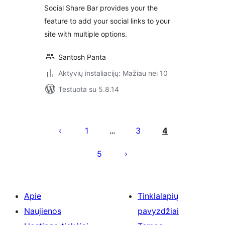
Social Share Bar provides your the
feature to add your social links to your
site with multiple options.
Santosh Panta
Aktyvių instaliacijų: Mažiau nei 10
Testuota su 5.8.14
Įrašų
puslapiavimas
1
3
4
…
5
Apie
Tinklalapių
Naujienos
pavyzdžiai