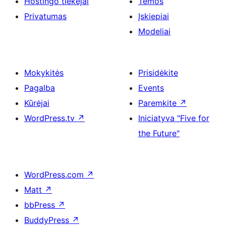
Hostingo tiekėjai
Temos
Privatumas
Įskiepiai
Modeliai
Mokykitės
Prisidėkite
Pagalba
Events
Kūrėjai
Paremkite
↗
WordPress.tv
↗
Iniciatyva "Five for
the Future"
WordPress.com
↗
Matt
↗
bbPress
↗
BuddyPress
↗