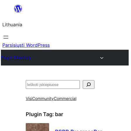
Eiti
prie
Lithuania
turinio
Parsisiųsti WordPress
Plugin Directory
Paieška
Visi
Community
Commercial
Plugin Tag:
bar