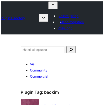
Įkelkite įskiepį
Plugin Directory
Mano mėgstami
Prisijungti
Paieška
Visi
Community
Commercial
Plugin Tag:
baokim