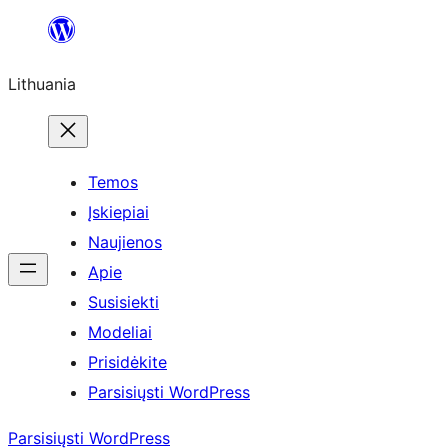
Eiti
prie
Lithuania
turinio
Temos
Įskiepiai
Naujienos
Apie
Susisiekti
Modeliai
Prisidėkite
Parsisiųsti WordPress
Parsisiųsti WordPress