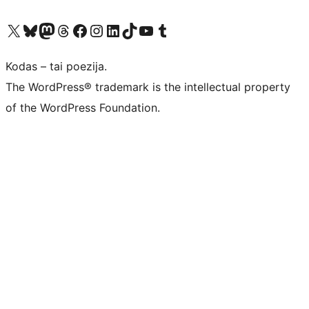
Visit our X (formerly Twitter) account
Apsilankykite mūsų Bluesky paskyroje
Visit our Mastodon account
Apsilankykite mūsų Threads paskyroje
Visit our Facebook page
Visit our Instagram account
Visit our LinkedIn account
Apsilankykite mūsų TikTok paskyroje
Visit our YouTube channel
Apsilankykite mūsų Tumblr paskyroje
Kodas – tai poezija.
The WordPress® trademark is the intellectual property
of the WordPress Foundation.