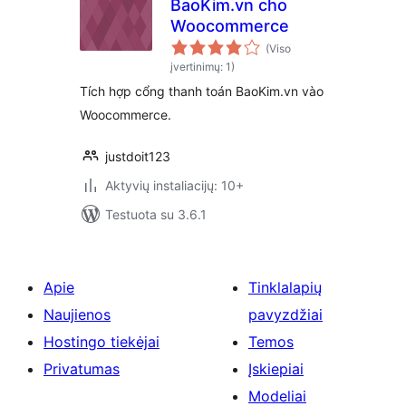
BaoKim.vn cho
Woocommerce
(Viso
įvertinimų: 1)
Tích hợp cổng thanh toán BaoKim.vn vào
Woocommerce.
justdoit123
Aktyvių instaliacijų: 10+
Testuota su 3.6.1
Apie
Tinklalapių
Naujienos
pavyzdžiai
Hostingo tiekėjai
Temos
Privatumas
Įskiepiai
Modeliai