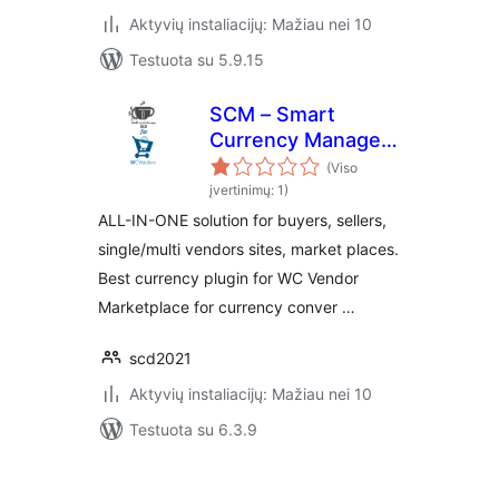
Aktyvių instaliacijų: Mažiau nei 10
Testuota su 5.9.15
SCM – Smart
Currency Manager
– Premium Variant
(Viso
for WcVendor
įvertinimų: 1)
ALL-IN-ONE solution for buyers, sellers,
single/multi vendors sites, market places.
Best currency plugin for WC Vendor
Marketplace for currency conver …
scd2021
Aktyvių instaliacijų: Mažiau nei 10
Testuota su 6.3.9