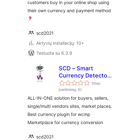
customers buy in your online shop using
their own currency and payment method
scd2021
Aktyvių instaliacijų: 10+
Testuota su 6.3.9
SCD – Smart
Currency Detector
– Premium Variant
(Viso
for wcmp
įvertinimų: 0)
ALL-IN-ONE solution for buyers, sellers,
single/multi vendors sites, market places.
Best currency plugin for wcmp
Marketplace for currency conversion
scd2021