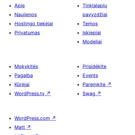
Apie
Tinklalapių
Naujienos
pavyzdžiai
Hostingo tiekėjai
Temos
Privatumas
Įskiepiai
Modeliai
Mokykitės
Prisidėkite
Pagalba
Events
Kūrėjai
Paremkite
↗
WordPress.tv
↗
Swag
↗
WordPress.com
↗
Matt
↗