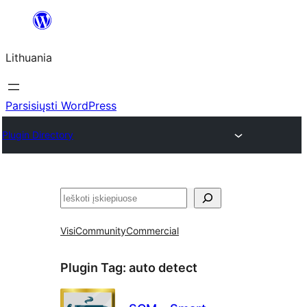
Eiti
prie
Lithuania
turinio
Parsisiųsti WordPress
Plugin Directory
Paieška
Visi
Community
Commercial
Plugin Tag:
auto detect