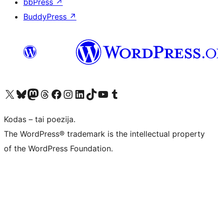
bbPress
↗
BuddyPress
↗
Visit our X (formerly Twitter) account
Apsilankykite mūsų Bluesky paskyroje
Visit our Mastodon account
Apsilankykite mūsų Threads paskyroje
Visit our Facebook page
Visit our Instagram account
Visit our LinkedIn account
Apsilankykite mūsų TikTok paskyroje
Visit our YouTube channel
Apsilankykite mūsų Tumblr paskyroje
Kodas – tai poezija.
The WordPress® trademark is the intellectual property
of the WordPress Foundation.