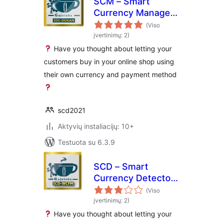
SCM – Smart
Currency Manager
– Premium Variant
(Viso
for Dokan
įvertinimų: 2)
Have you thought about letting your
customers buy in your online shop using
their own currency and payment method
scd2021
Aktyvių instaliacijų: 10+
Testuota su 6.3.9
SCD – Smart
Currency Detector
– Premium Variant
(Viso
for WCFM
įvertinimų: 2)
Have you thought about letting your