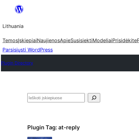
Eiti
prie
Lithuania
turinio
Temos
Įskiepiai
Naujienos
Apie
Susisiekti
Modeliai
Prisidėkite
Parsisiųsti WordPress
Plugin Directory
Paieška
Plugin Tag:
at-reply