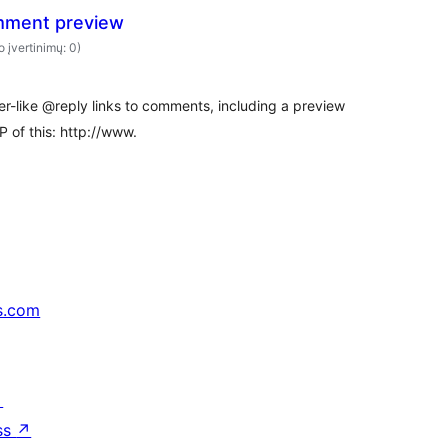
mment preview
o įvertinimų: 0)
er-like @reply links to comments, including a preview
 of this: http://www.
s.com
↗
ss
↗