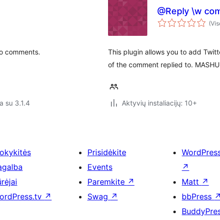
@Reply \w co
(Vis
 to comments.
This plugin allows you to add Twitt
of the comment replied to. MASHUP
a su 3.1.4
Aktyvių instaliacijų: 10+
okykitės
Prisidėkite
WordPres
agalba
Events
↗
rėjai
Paremkite
↗
Matt
↗
ordPress.tv
↗
Swag
↗
bbPress
BuddyPre