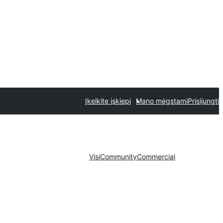
Įkelkite įskiepį
Mano mėgstami
Prisijungti
Visi
Community
Commercial