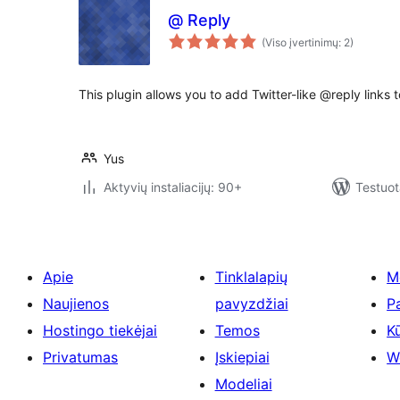
@ Reply
(Viso įvertinimų: 2)
This plugin allows you to add Twitter-like @reply links
Yus
Aktyvių instaliacijų: 90+
Testuot
Apie
Tinklalapių
M
Naujienos
pavyzdžiai
P
Hostingo tiekėjai
Temos
Kū
Privatumas
Įskiepiai
W
Modeliai