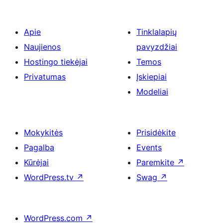
Apie
Tinklalapių
Naujienos
pavyzdžiai
Hostingo tiekėjai
Temos
Privatumas
Įskiepiai
Modeliai
Mokykitės
Prisidėkite
Pagalba
Events
Kūrėjai
Paremkite
↗
WordPress.tv
↗
Swag
↗
WordPress.com
↗