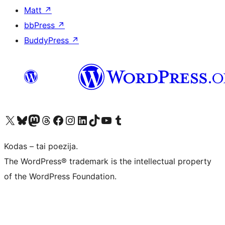
Matt
↗
bbPress
↗
BuddyPress
↗
Visit our X (formerly Twitter) account
Apsilankykite mūsų Bluesky paskyroje
Visit our Mastodon account
Apsilankykite mūsų Threads paskyroje
Visit our Facebook page
Visit our Instagram account
Visit our LinkedIn account
Apsilankykite mūsų TikTok paskyroje
Visit our YouTube channel
Apsilankykite mūsų Tumblr paskyroje
Kodas – tai poezija.
The WordPress® trademark is the intellectual property
of the WordPress Foundation.