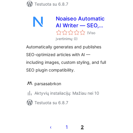
Testuota su 6.8.7
Noaiseo Automatic
AI Writer — SEO,
Styling & Images
(Viso
įvertinimų: 0)
Automatically generates and publishes
SEO-optimized articles with AI —
including images, custom styling, and full
SEO plugin compatibility.
parsasabrkon
Aktyvių instaliacijų: Mažiau nei 10
Testuota su 6.8.7
Įrašų
puslapiavimas
1
2