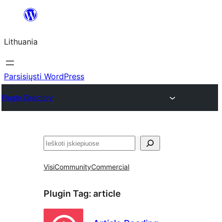
Eiti
prie
Lithuania
turinio
Parsisiųsti WordPress
Plugin Directory
Paieška
Visi
Community
Commercial
Plugin Tag:
article