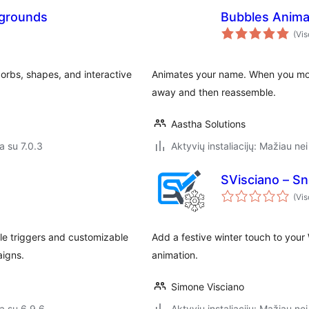
grounds
Bubbles Anim
(Vis
rbs, shapes, and interactive
Animates your name. When you mov
away and then reassemble.
Aastha Solutions
a su 7.0.3
Aktyvių instaliacijų: Mažiau nei
SVisciano – Sn
(Vis
le triggers and customizable
Add a festive winter touch to your W
aigns.
animation.
Simone Visciano
a su 6.9.6
Aktyvių instaliacijų: Mažiau nei