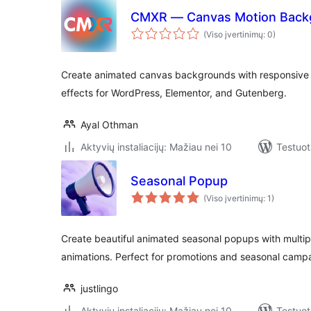
CMXR — Canvas Motion Back
(Viso įvertinimų: 0)
Create animated canvas backgrounds with responsive o
effects for WordPress, Elementor, and Gutenberg.
Ayal Othman
Aktyvių instaliacijų: Mažiau nei 10
Testuot
Seasonal Popup
(Viso įvertinimų: 1)
Create beautiful animated seasonal popups with multip
animations. Perfect for promotions and seasonal camp
justlingo
Aktyvių instaliacijų: Mažiau nei 10
Testuot