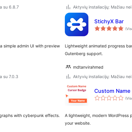
a su 6.8.7
Aktyvių instaliacijų: Mažiau nei
StichyX Bar
(Vis
 a simple admin UI with preview
Lightweight animated progress bar
Gutenberg support.
mdtanvirahmed
a su 7.0.3
Aktyvių instaliacijų: Mažiau nei
Custom Name 
(Vis
agraphs with cyberpunk effects.
A lightweight, modern WordPress pl
your website.