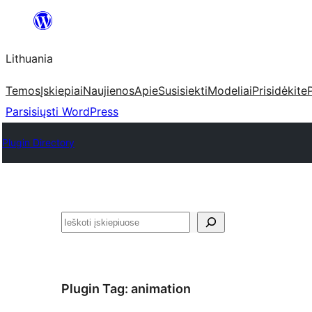
Eiti
prie
Lithuania
turinio
Temos
Įskiepiai
Naujienos
Apie
Susisiekti
Modeliai
Prisidėkite
Parsisiųsti WordPress
Plugin Directory
Paieška
Plugin Tag:
animation