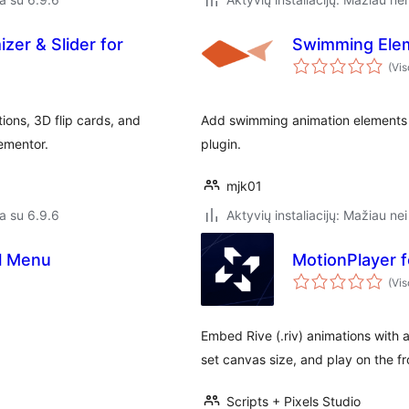
zer & Slider for
Swimming Ele
(Vis
ons, 3D flip cards, and
Add swimming animation elements t
lementor.
plugin.
mjk01
a su 6.9.6
Aktyvių instaliacijų: Mažiau nei
l Menu
MotionPlayer f
(Vis
Embed Rive (.riv) animations with a
set canvas size, and play on the fr
Scripts + Pixels Studio