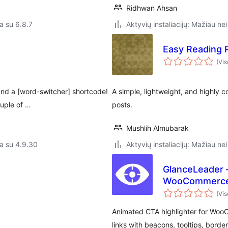
Ridhwan Ahsan
a su 6.8.7
Aktyvių instaliacijų: Mažiau nei
Easy Reading 
(Vis
nd a [word-switcher] shortcode!
A simple, lightweight, and highly 
ouple of …
posts.
Mushlih Almubarak
a su 4.9.30
Aktyvių instaliacijų: Mažiau nei
GlanceLeader –
WooCommerce
(Vis
Animated CTA highlighter for WooC
links with beacons, tooltips, borders