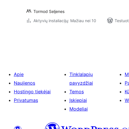
Tormod Seljenes
Aktyvių instaliacijų: Mažiau nei 10
Testuot
Įrašų
puslapiavimas
Apie
Tinklalapių
M
Naujienos
pavyzdžiai
P
Hostingo tiekėjai
Temos
Kū
Privatumas
Įskiepiai
W
Modeliai