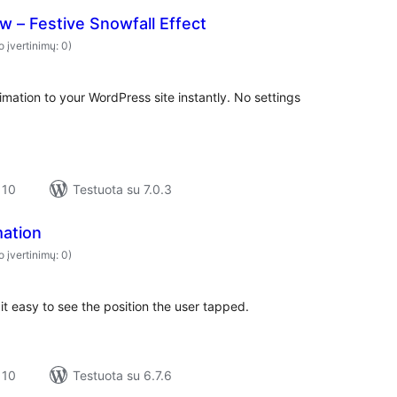
 – Festive Snowfall Effect
o įvertinimų: 0)
mation to your WordPress site instantly. No settings
 10
Testuota su 7.0.3
mation
o įvertinimų: 0)
it easy to see the position the user tapped.
 10
Testuota su 6.7.6