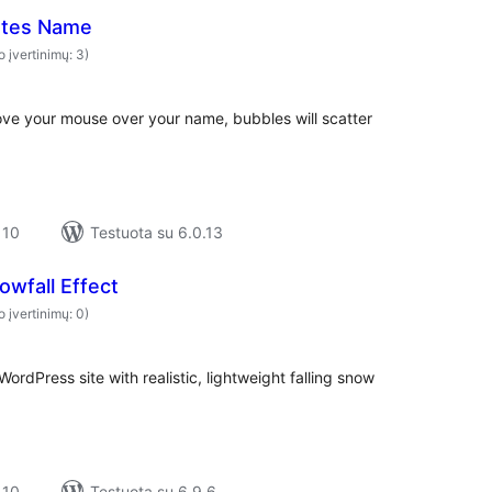
ates Name
o įvertinimų: 3)
e your mouse over your name, bubbles will scatter
 10
Testuota su 6.0.13
owfall Effect
o įvertinimų: 0)
ordPress site with realistic, lightweight falling snow
 10
Testuota su 6.9.6