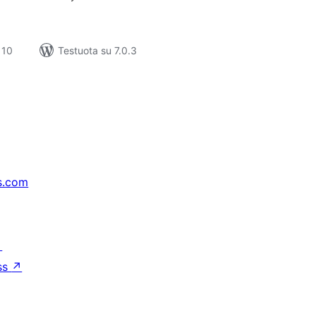
 10
Testuota su 7.0.3
s.com
↗
ss
↗