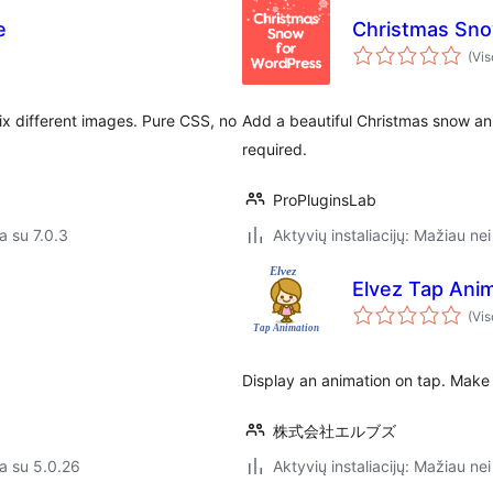
e
Christmas Snow
(Vis
six different images. Pure CSS, no
Add a beautiful Christmas snow ani
required.
ProPluginsLab
a su 7.0.3
Aktyvių instaliacijų: Mažiau nei
Elvez Tap Ani
(Vis
Display an animation on tap. Make 
株式会社エルブズ
a su 5.0.26
Aktyvių instaliacijų: Mažiau nei