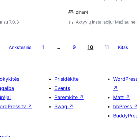
ziher4
a su 7.0.3
Aktyvių instaliacijų: Mažiau nei
1
9
10
11
Ankstesnis
…
Kitas
okykitės
Prisidėkite
WordPres
agalba
Events
↗
rėjai
Paremkite
↗
Matt
↗
ordPress.tv
↗
Swag
↗
bbPress
BuddyPre