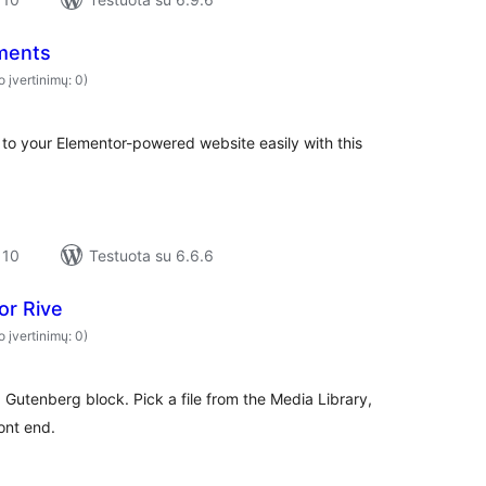
ments
o įvertinimų: 0)
o your Elementor-powered website easily with this
 10
Testuota su 6.6.6
or Rive
o įvertinimų: 0)
 Gutenberg block. Pick a file from the Media Library,
ont end.