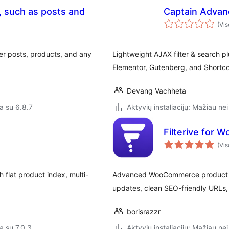
g, such as posts and
Captain Advanc
(Vis
lter posts, products, and any
Lightweight AJAX filter & search 
Elementor, Gutenberg, and Shortc
Devang Vachheta
a su 6.8.7
Aktyvių instaliacijų: Mažiau nei
Filterive for
(Vis
flat product index, multi-
Advanced WooCommerce product fil
updates, clean SEO-friendly URLs, 
borisrazzr
a su 7.0.3
Aktyvių instaliacijų: Mažiau nei