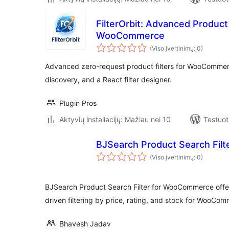
FilterOrbit: Advanced Product 
WooCommerce
(Viso įvertinimų: 0)
Advanced zero-request product filters for WooCommerc
discovery, and a React filter designer.
Plugin Pros
Aktyvių instaliacijų: Mažiau nei 10
Testuot
BJSearch Product Search Fil
(Viso įvertinimų: 0)
BJSearch Product Search Filter for WooCommerce offe
driven filtering by price, rating, and stock for WooCo
Bhavesh Jadav