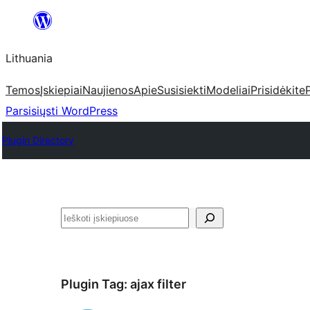
Eiti
prie
Lithuania
turinio
Temos
Įskiepiai
Naujienos
Apie
Susisiekti
Modeliai
Prisidėkite
Parsisiųsti WordPress
Plugin Directory
Paieška
Plugin Tag:
ajax filter