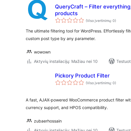
QueryCraft – Filter everythin
products
(Viso įvertinimų: 0)
The ultimate filtering tool for WordPress. Effortlessly fi
custom post type by any parameter.
wowown
Aktyvių instaliacijų: Mažiau nei 10
Testuot
Pickory Product Filter
(Viso įvertinimų: 0)
A fast, AJAX-powered WooCommerce product filter with 
currency support, and HPOS compatibility.
zubaerhossain
Aktyvių instaliacijų: Mažiau nei 10
Testuot