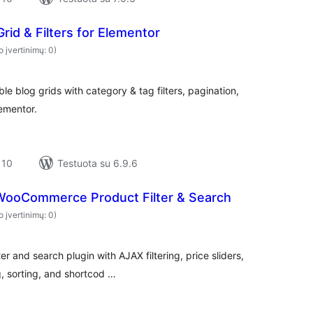
rid & Filters for Elementor
o įvertinimų: 0)
ble blog grids with category & tag filters, pagination,
lementor.
 10
Testuota su 6.9.6
– WooCommerce Product Filter & Search
o įvertinimų: 0)
 and search plugin with AJAX filtering, price sliders,
ng, sorting, and shortcod …