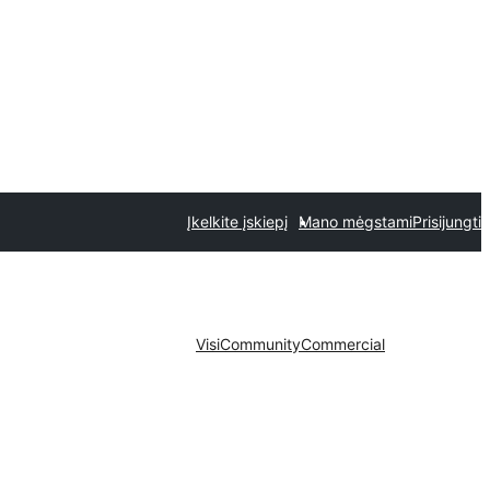
Įkelkite įskiepį
Mano mėgstami
Prisijungti
Visi
Community
Commercial