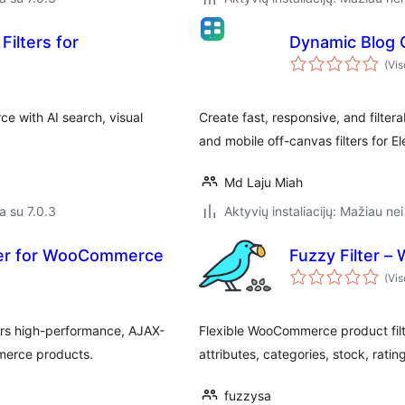
Filters for
Dynamic Blog G
(Vis
e with AI search, visual
Create fast, responsive, and filtera
and mobile off-canvas filters for E
Md Laju Miah
a su 7.0.3
Aktyvių instaliacijų: Mažiau nei
ter for WooCommerce
Fuzzy Filter 
(Vis
rs high-performance, AJAX-
Flexible WooCommerce product filter
mmerce products.
attributes, categories, stock, rati
fuzzysa