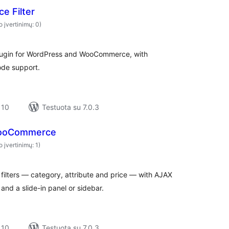
e Filter
o įvertinimų: 0)
plugin for WordPress and WooCommerce, with
ode support.
 10
Testuota su 7.0.3
 WooCommerce
o įvertinimų: 1)
ters — category, attribute and price — with AJAX
and a slide-in panel or sidebar.
 10
Testuota su 7.0.3