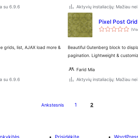
a su 6.9.6
Aktyvių instaliacijų: Mažiau nei
Pixel Post Grid
(Vis
e grids, list, AJAX load more &
Beautiful Gutenberg block to displa
pagination. Lightweight & customi
Farid Mia
a su 6.9.6
Aktyvių instaliacijų: Mažiau nei
1
2
Ankstesnis
okykitės
Prisidėkite
WordPres