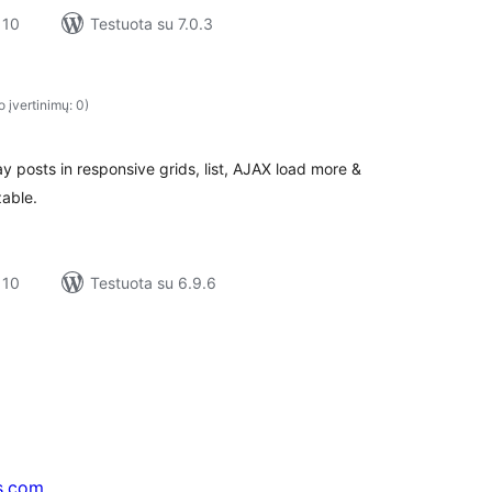
 10
Testuota su 7.0.3
o įvertinimų: 0)
y posts in responsive grids, list, AJAX load more &
zable.
 10
Testuota su 6.9.6
s.com