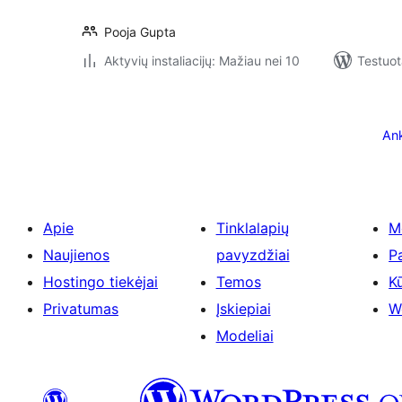
Pooja Gupta
Aktyvių instaliacijų: Mažiau nei 10
Testuot
Įrašų
puslapiavimas
Ank
Apie
Tinklalapių
M
Naujienos
pavyzdžiai
P
Hostingo tiekėjai
Temos
Kū
Privatumas
Įskiepiai
W
Modeliai