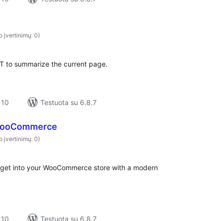
o įvertinimų: 0)
T to summarize the current page.
 10
Testuota su 6.8.7
 WooCommerce
o įvertinimų: 0)
idget into your WooCommerce store with a modern
 10
Testuota su 6.8.7