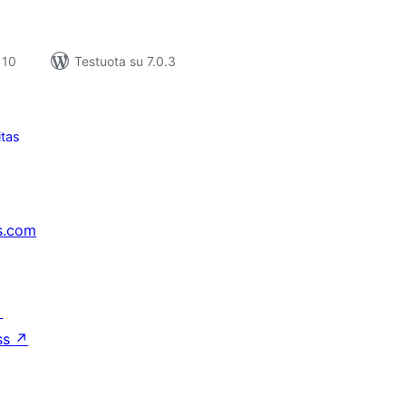
 10
Testuota su 7.0.3
itas
s.com
↗
ss
↗