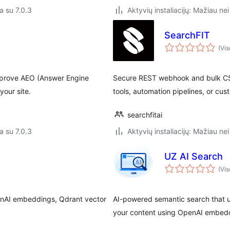
a su 7.0.3
Aktyvių instaliacijų: Mažiau nei
SearchFIT
(Vis
improve AEO (Answer Engine
Secure REST webhook and bulk CSV
your site.
tools, automation pipelines, or cu
searchfitai
a su 7.0.3
Aktyvių instaliacijų: Mažiau nei
UZ AI Search
(Vis
enAI embeddings, Qdrant vector
AI-powered semantic search that 
your content using OpenAI embed