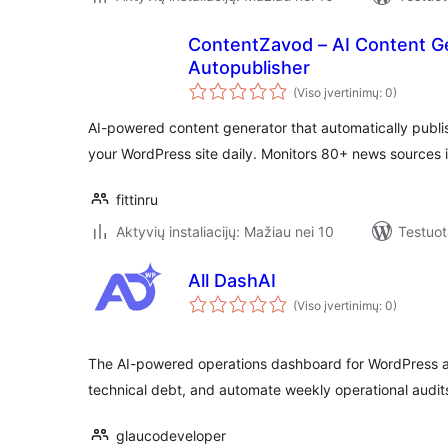
ContentZavod – AI Content G
Autopublisher
(Viso įvertinimų: 0)
AI-powered content generator that automatically publi
your WordPress site daily. Monitors 80+ news sources 
fittinru
Aktyvių instaliacijų: Mažiau nei 10
Testuot
All DashAI
(Viso įvertinimų: 0)
The AI-powered operations dashboard for WordPress ag
technical debt, and automate weekly operational audit
glaucodeveloper