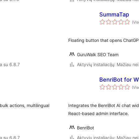
SummaTap
(Vis
Floating button that opens ChatGP
GuruWalk SEO Team
a su 6.8.7
Aktyvių instaliacijų: Mažiau nei
BenriBot for
(Vis
ulk actions, multilingual
Integrates the BenriBot AI chat w
React-based admin interface.
BenriBot
a su 6.8.7
Aktyvių instaliacijų: Mažiau nei