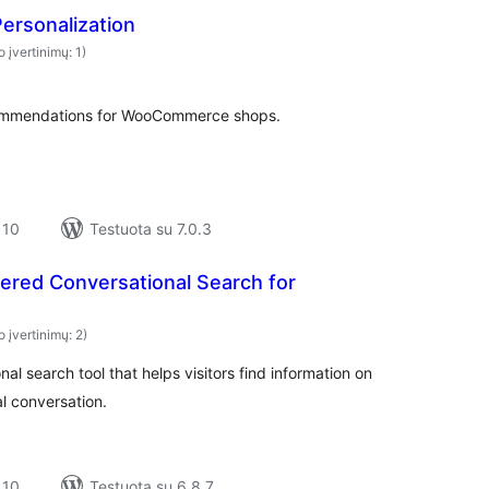
ersonalization
o įvertinimų: 1)
ecommendations for WooCommerce shops.
 10
Testuota su 7.0.3
ered Conversational Search for
o įvertinimų: 2)
al search tool that helps visitors find information on
l conversation.
 10
Testuota su 6.8.7