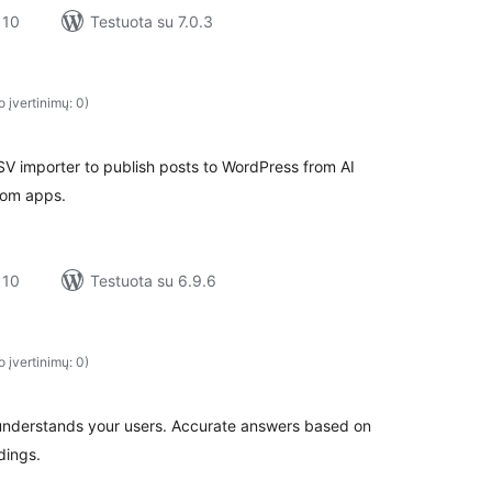
 10
Testuota su 7.0.3
o įvertinimų: 0)
 importer to publish posts to WordPress from AI
stom apps.
 10
Testuota su 6.9.6
o įvertinimų: 0)
understands your users. Accurate answers based on
dings.