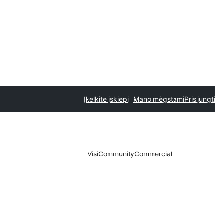
Įkelkite įskiepį
Mano mėgstami
Prisijungti
Visi
Community
Commercial