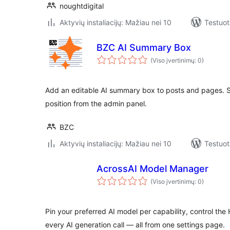
noughtdigital
Aktyvių instaliacijų: Mažiau nei 10
Testuot
BZC AI Summary Box
(Viso įvertinimų: 0)
Add an editable AI summary box to posts and pages. St
position from the admin panel.
BZC
Aktyvių instaliacijų: Mažiau nei 10
Testuot
AcrossAI Model Manager
(Viso įvertinimų: 0)
Pin your preferred AI model per capability, control th
every AI generation call — all from one settings page.