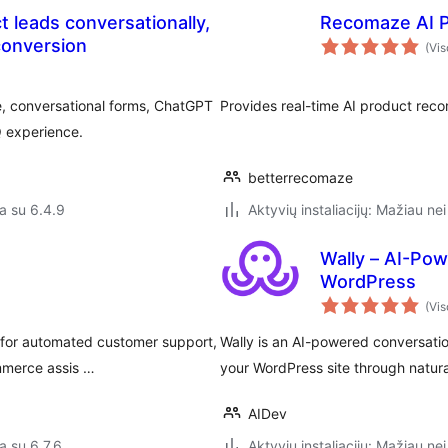
t leads conversationally,
Recomaze AI P
conversion
(Vis
e, conversational forms, ChatGPT
Provides real-time AI product r
 experience.
betterrecomaze
a su 6.4.9
Aktyvių instaliacijų: Mažiau nei
Wally – AI-Pow
WordPress
(Vis
e for automated customer support,
Wally is an AI-powered conversation
mmerce assis …
your WordPress site through natura
AIDev
a su 6.7.6
Aktyvių instaliacijų: Mažiau nei