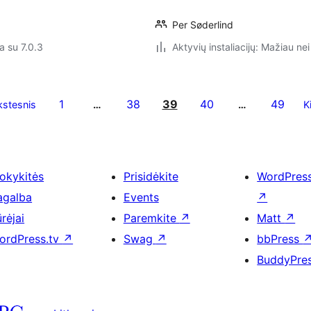
Per Søderlind
a su 7.0.3
Aktyvių instaliacijų: Mažiau nei
1
38
39
40
49
stesnis
…
…
K
okykitės
Prisidėkite
WordPres
agalba
Events
↗
rėjai
Paremkite
↗
Matt
↗
ordPress.tv
↗
Swag
↗
bbPress
BuddyPre