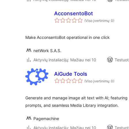
AcconsentoBot
(Viso įvertinimų: 0)
Make AcconsentoBot operational in one click
netWork S.A.S.
Aktyvių instaliacijų: Mažiau nei 10
Testuot
AiGude Tools
(Viso įvertinimų: 0)
Generate and manage image alt text with AI; featuring b
prompts, and seamless Media Library integration.
Pagemachine
Aktyvių instaliacijų: Mažiau nei 10
Testuot