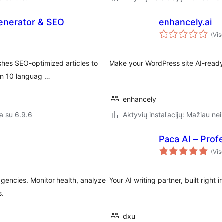
enerator & SEO
enhancely.ai
(Vis
shes SEO-optimized articles to
Make your WordPress site AI-ready 
in 10 languag …
enhancely
a su 6.9.6
Aktyvių instaliacijų: Mažiau nei
Paca AI – Prof
(Vis
encies. Monitor health, analyze
Your AI writing partner, built right
s.
dxu