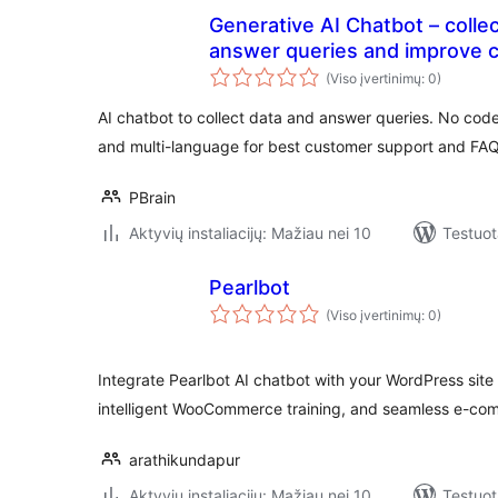
Generative AI Chatbot – collec
answer queries and improve 
(Viso įvertinimų: 0)
AI chatbot to collect data and answer queries. No cod
and multi-language for best customer support and FAQ
PBrain
Aktyvių instaliacijų: Mažiau nei 10
Testuot
Pearlbot
(Viso įvertinimų: 0)
Integrate Pearlbot AI chatbot with your WordPress sit
intelligent WooCommerce training, and seamless e-co
arathikundapur
Aktyvių instaliacijų: Mažiau nei 10
Testuot