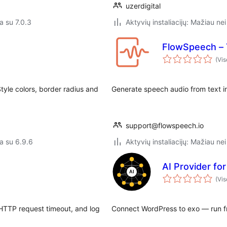
uzerdigital
a su 7.0.3
Aktyvių instaliacijų: Mažiau nei
FlowSpeech – 
(Vis
yle colors, border radius and
Generate speech audio from text 
support@flowspeech.io
a su 6.9.6
Aktyvių instaliacijų: Mažiau nei
AI Provider fo
(Vis
e HTTP request timeout, and log
Connect WordPress to exo — run fro