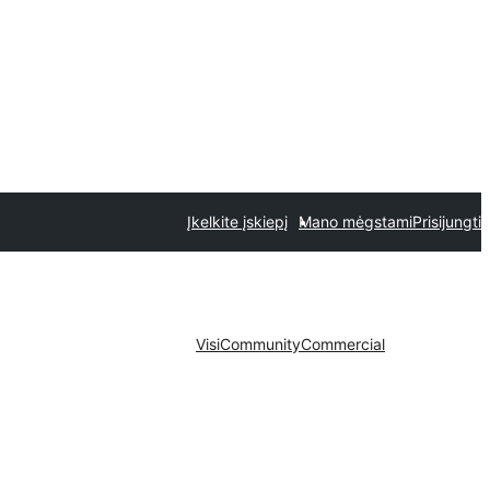
Įkelkite įskiepį
Mano mėgstami
Prisijungti
Visi
Community
Commercial