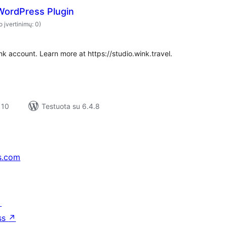
 WordPress Plugin
o įvertinimų: 0)
k account. Learn more at https://studio.wink.travel.
 10
Testuota su 6.4.8
s.com
↗
ss
↗