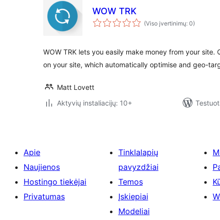
WOW TRK
(Viso įvertinimų: 0)
WOW TRK lets you easily make money from your site. Q
on your site, which automatically optimise and geo-tar
Matt Lovett
Aktyvių instaliacijų: 10+
Testuot
Apie
Tinklalapių
M
Naujienos
pavyzdžiai
P
Hostingo tiekėjai
Temos
Kū
Privatumas
Įskiepiai
W
Modeliai