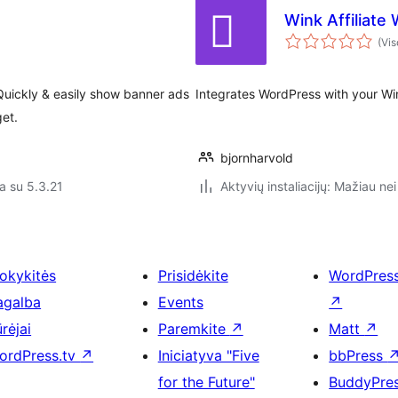
Wink Affiliate
(Vis
uickly & easily show banner ads
Integrates WordPress with your Win
get.
bjornharvold
a su 5.3.21
Aktyvių instaliacijų: Mažiau nei
okykitės
Prisidėkite
WordPres
agalba
Events
↗
rėjai
Paremkite
↗
Matt
↗
ordPress.tv
↗
Iniciatyva "Five
bbPress
for the Future"
BuddyPre