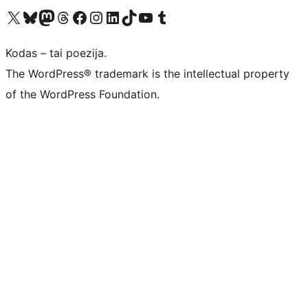
Visit our X (formerly Twitter) account
Apsilankykite mūsų Bluesky paskyroje
Visit our Mastodon account
Apsilankykite mūsų Threads paskyroje
Visit our Facebook page
Visit our Instagram account
Visit our LinkedIn account
Apsilankykite mūsų TikTok paskyroje
Visit our YouTube channel
Apsilankykite mūsų Tumblr paskyroje
Kodas – tai poezija.
The WordPress® trademark is the intellectual property
of the WordPress Foundation.