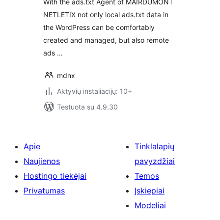
With the ads.txt Agent of MAIRDUMONT
NETLETIX not only local ads.txt data in
the WordPress can be comfortably
created and managed, but also remote
ads …
mdnx
Aktyvių instaliacijų: 10+
Testuota su 4.9.30
Apie
Tinklalapių
Naujienos
pavyzdžiai
Hostingo tiekėjai
Temos
Privatumas
Įskiepiai
Modeliai