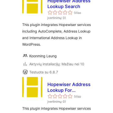
Hopewiser Address
Lookup Search
(Viso
įvertinimų: 0)
This plugin integrates Hopewiser services
including AutoComplete, Address Lookup
and International Address Lookup in
WordPress.
Koonming Leung
Aktyvių instaliacijų: Mažiau nei 10
Testuota su 6.8.7
Hopewiser Address
Lookup For
WooCommerce
(Viso
įvertinimų: 0)
This plugin integrates Hopewiser services