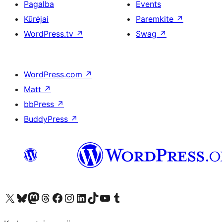
Pagalba
Events
Kūrėjai
Paremkite
↗
WordPress.tv
↗
Swag
↗
WordPress.com
↗
Matt
↗
bbPress
↗
BuddyPress
↗
Visit our X (formerly Twitter) account
Apsilankykite mūsų Bluesky paskyroje
Visit our Mastodon account
Apsilankykite mūsų Threads paskyroje
Visit our Facebook page
Visit our Instagram account
Visit our LinkedIn account
Apsilankykite mūsų TikTok paskyroje
Visit our YouTube channel
Apsilankykite mūsų Tumblr paskyroje