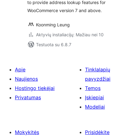
to provide address lookup features for
WooCommerce version 7 and above.
Koonming Leung
Aktyvių instaliacijų: Mažiau nei 10
Testuota su 6.8.7
Apie
Tinklalapių
Naujienos
pavyzdžiai
Hostingo tiekėjai
Temos
Privatumas
Įskiepiai
Modeliai
Mokykitės
Prisidėkite