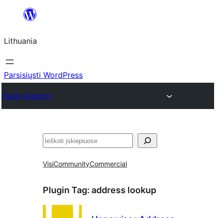
Eiti
prie
Lithuania
turinio
Parsisiųsti WordPress
Plugin Directory
Paieška
Visi
Community
Commercial
Plugin Tag:
address lookup