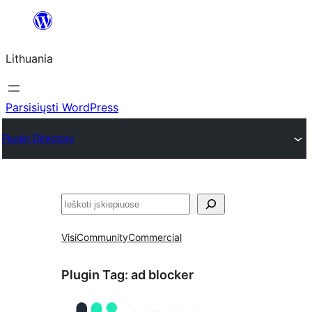
Eiti
prie
Lithuania
turinio
Parsisiųsti WordPress
Plugin Directory
Paieška
Visi
Community
Commercial
Plugin Tag:
ad blocker