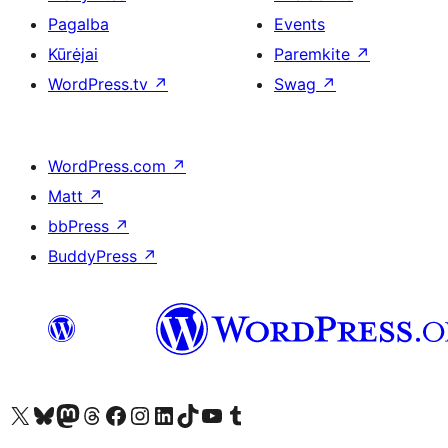
Pagalba
Events
Kūrėjai
Paremkite
↗
WordPress.tv
↗
Swag
↗
WordPress.com
↗
Matt
↗
bbPress
↗
BuddyPress
↗
Visit our X (formerly Twitter) account
Apsilankykite mūsų Bluesky paskyroje
Visit our Mastodon account
Apsilankykite mūsų Threads paskyroje
Visit our Facebook page
Visit our Instagram account
Visit our LinkedIn account
Apsilankykite mūsų TikTok paskyroje
Visit our YouTube channel
Apsilankykite mūsų Tumblr paskyroje