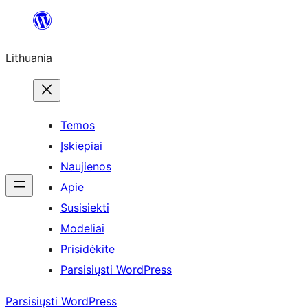
Eiti
prie
Lithuania
turinio
Temos
Įskiepiai
Naujienos
Apie
Susisiekti
Modeliai
Prisidėkite
Parsisiųsti WordPress
Parsisiųsti WordPress