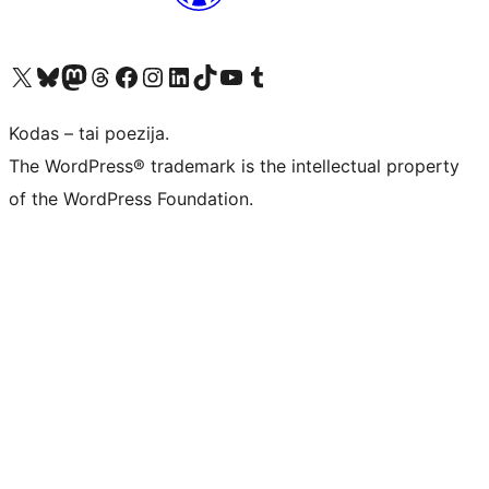
Visit our X (formerly Twitter) account
Apsilankykite mūsų Bluesky paskyroje
Visit our Mastodon account
Apsilankykite mūsų Threads paskyroje
Visit our Facebook page
Visit our Instagram account
Visit our LinkedIn account
Apsilankykite mūsų TikTok paskyroje
Visit our YouTube channel
Apsilankykite mūsų Tumblr paskyroje
Kodas – tai poezija.
The WordPress® trademark is the intellectual property
of the WordPress Foundation.