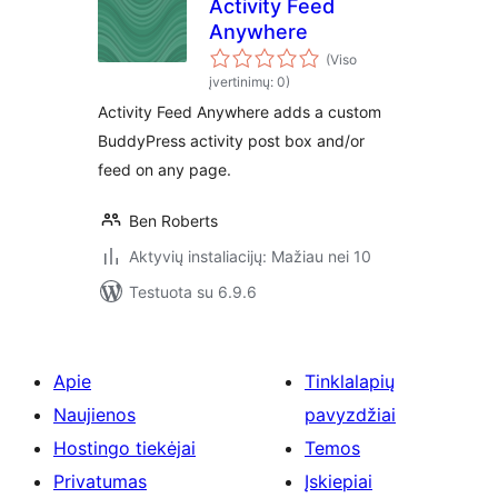
Activity Feed
Anywhere
(Viso
įvertinimų: 0)
Activity Feed Anywhere adds a custom
BuddyPress activity post box and/or
feed on any page.
Ben Roberts
Aktyvių instaliacijų: Mažiau nei 10
Testuota su 6.9.6
Apie
Tinklalapių
Naujienos
pavyzdžiai
Hostingo tiekėjai
Temos
Privatumas
Įskiepiai