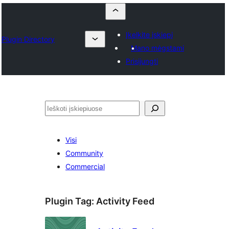
Įkelkite įskiepį
Plugin Directory
Mano mėgstami
Prisijungti
Paieška
Visi
Community
Commercial
Plugin Tag:
Activity Feed