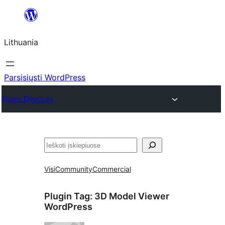
Eiti
prie
Lithuania
turinio
Parsisiųsti WordPress
Plugin Directory
Paieška
Visi
Community
Commercial
Plugin Tag:
3D Model Viewer
WordPress