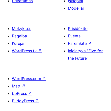
Privatumas
Įskiepiai
Modeliai
Mokykitės
Prisidėkite
Pagalba
Events
Kūrėjai
Paremkite
↗
WordPress.tv
↗
Iniciatyva "Five for
the Future"
WordPress.com
↗
Matt
↗
bbPress
↗
BuddyPress
↗