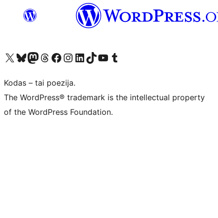
Visit our X (formerly Twitter) account
Apsilankykite mūsų Bluesky paskyroje
Visit our Mastodon account
Apsilankykite mūsų Threads paskyroje
Visit our Facebook page
Visit our Instagram account
Visit our LinkedIn account
Apsilankykite mūsų TikTok paskyroje
Visit our YouTube channel
Apsilankykite mūsų Tumblr paskyroje
Kodas – tai poezija.
The WordPress® trademark is the intellectual property
of the WordPress Foundation.