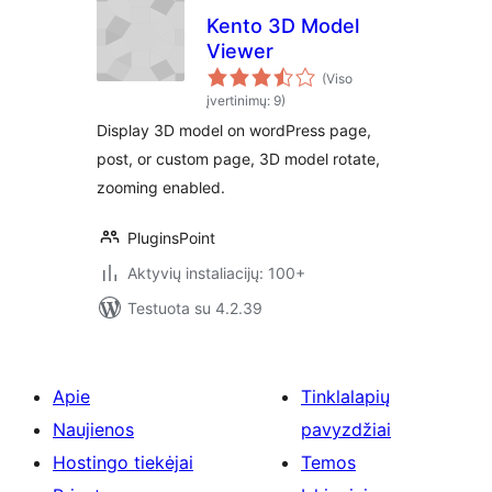
Kento 3D Model
Viewer
(Viso
įvertinimų: 9)
Display 3D model on wordPress page,
post, or custom page, 3D model rotate,
zooming enabled.
PluginsPoint
Aktyvių instaliacijų: 100+
Testuota su 4.2.39
Apie
Tinklalapių
Naujienos
pavyzdžiai
Hostingo tiekėjai
Temos