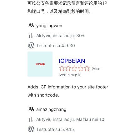
可按公安备案要求记录留言和评论用的 IP
和端口号，以及精确到秒的时间。
yangjingwen
Aktyvių instaliacijų: 30+
Testuota su 4.9.30
ICPBEIAN
(Viso
įvertinimų: 0)
Adds ICP information to your site footer
with shortcode.
amazingzhang
Aktyvių instaliacijų: Mažiau nei 10
Testuota su 5.9.15