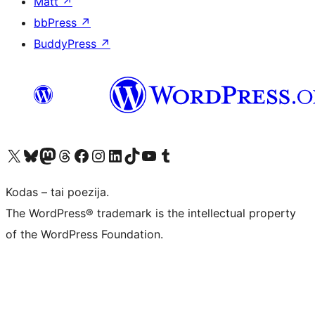
Matt
↗
bbPress
↗
BuddyPress
↗
Visit our X (formerly Twitter) account
Apsilankykite mūsų Bluesky paskyroje
Visit our Mastodon account
Apsilankykite mūsų Threads paskyroje
Visit our Facebook page
Visit our Instagram account
Visit our LinkedIn account
Apsilankykite mūsų TikTok paskyroje
Visit our YouTube channel
Apsilankykite mūsų Tumblr paskyroje
Kodas – tai poezija.
The WordPress® trademark is the intellectual property
of the WordPress Foundation.