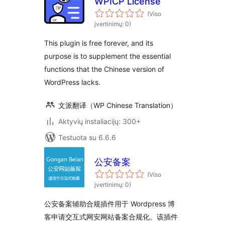
WPICP License
(Viso
įvertinimų: 0)
This plugin is free forever, and its
purpose is to supplement the essential
functions that the Chinese version of
WordPress lacks.
文派翻译（WP Chinese Translation）
Aktyvių instaliacijų: 300+
Testuota su 6.6.6
公安备案
(Viso
įvertinimų: 0)
公安备案辅助合规插件用于 Wordpress 博
客申请交互式网安网站备案合规化。该插件