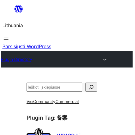
Eiti
prie
Lithuania
turinio
Parsisiųsti WordPress
Plugin Directory
Paieška
Visi
Community
Commercial
Plugin Tag:
备案