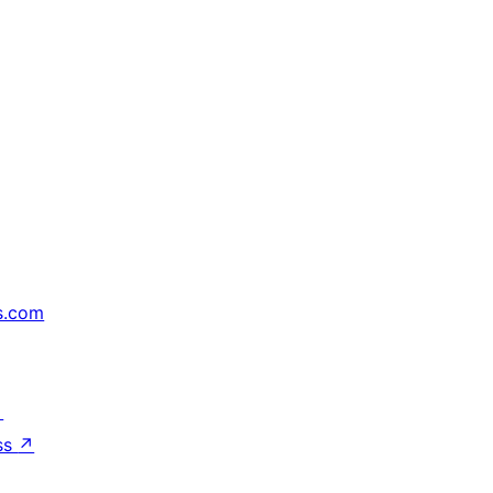
s.com
↗
ss
↗