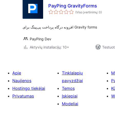
PayPing GravityForms
(Viso įvertinimų: 0)
افزونه درگاه پرداخت پی‌پینگ برای Gravity forms
PayPing Dev
Aktyvių instaliacijų: 10+
Testuot
Apie
Tinklalapių
M
Naujienos
pavyzdžiai
P
Hostingo tiekėjai
Temos
Kū
Privatumas
Įskiepiai
W
Modeliai