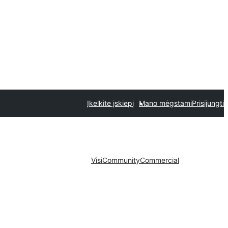
Įkelkite įskiepį
Mano mėgstami
Prisijungti
Visi
Community
Commercial