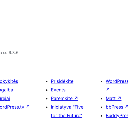
a su 6.8.6
okykitės
Prisidėkite
WordPres
agalba
Events
↗
rėjai
Paremkite
↗
Matt
↗
ordPress.tv
↗
Iniciatyva "Five
bbPress
for the Future"
BuddyPre