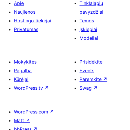
Apie
Tinklalapių
Naujienos
pavyzdžiai
Hostingo tiekėjai
Temos
Privatumas
Įskiepiai
Modeliai
Mokykitės
Prisidėkite
Pagalba
Events
Kūrėjai
Paremkite
↗
WordPress.tv
↗
Swag
↗
WordPress.com
↗
Matt
↗
bbPress
↗