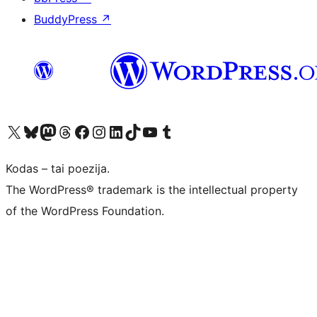
BuddyPress
↗
Visit our X (formerly Twitter) account
Apsilankykite mūsų Bluesky paskyroje
Visit our Mastodon account
Apsilankykite mūsų Threads paskyroje
Visit our Facebook page
Visit our Instagram account
Visit our LinkedIn account
Apsilankykite mūsų TikTok paskyroje
Visit our YouTube channel
Apsilankykite mūsų Tumblr paskyroje
Kodas – tai poezija.
The WordPress® trademark is the intellectual property
of the WordPress Foundation.