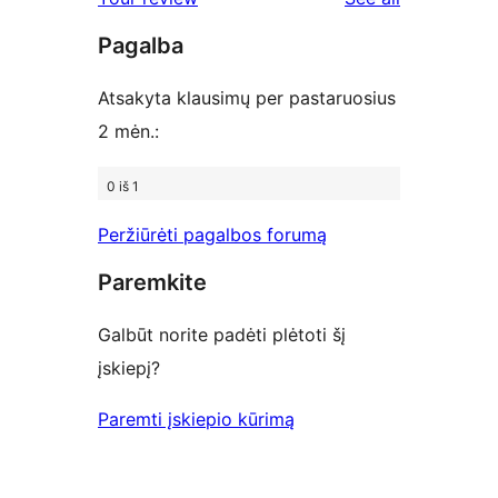
reviews
star
Pagalba
reviews
Atsakyta klausimų per pastaruosius
2 mėn.:
0 iš 1
Peržiūrėti pagalbos forumą
Paremkite
Galbūt norite padėti plėtoti šį
įskiepį?
Paremti įskiepio kūrimą