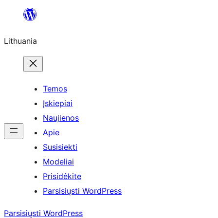
Eiti
prie
Lithuania
turinio
Temos
Įskiepiai
Naujienos
Apie
Susisiekti
Modeliai
Prisidėkite
Parsisiųsti WordPress
Parsisiųsti WordPress