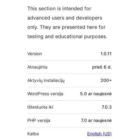
This section is intended for
advanced users and developers
only. They are presented here for
testing and educational purposes.
Metainformacija
Version
1.0.11
Atnaujinta
prieš
6 d.
Aktyvių instaliacijų
200+
WordPress versija
5.0 ar naujesnė
Ištestuota iki
7.0.3
PHP versija
7.0 ar naujesnė
Kalba
English (US)