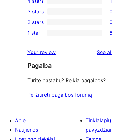
4 stars
1
5-
1
3 stars
0
star
4-
0
2 stars
0
reviews
star
3-
0
1 star
5
review
star
2-
5
reviews
star
1-
reviews
Your review
See all
reviews
star
Pagalba
reviews
Turite pastabų? Reikia pagalbos?
Peržiūrėti pagalbos forumą
Apie
Tinklalapių
Naujienos
pavyzdžiai
Hostingo tiekėjai
Temos