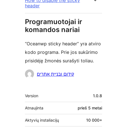
How to disable the sticky
header
Programuotojai ir
komandos nariai
“Oceanwp sticky header” yra atviro
kodo programa. Prie jos sukūrimo
prisidėję žmonės surašyti toliau.
Autoriai
קידום ובניית אתרים
Metainformacija
Version
1.0.8
Atnaujinta
prieš
5 metai
Aktyvių instaliacijų
10 000+