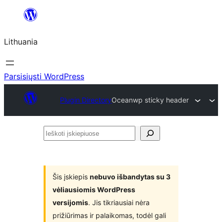
Eiti
prie
Lithuania
turinio
Parsisiųsti WordPress
Plugin Directory
Oceanwp sticky header
Ieškoti
įskiepiuose
Šis įskiepis
nebuvo išbandytas su 3
vėliausiomis WordPress
versijomis
. Jis tikriausiai nėra
prižiūrimas ir palaikomas, todėl gali