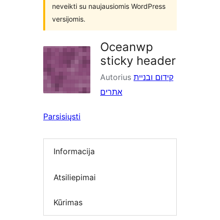
neveikti su naujausiomis WordPress
versijomis.
Oceanwp
sticky header
Autorius
קידום ובניית
אתרים
Parsisiųsti
Informacija
Atsiliepimai
Kūrimas