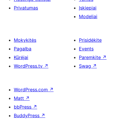
Privatumas
Įskiepiai
Modeliai
Mokykitės
Prisidėkite
Pagalba
Events
Kūrėjai
Paremkite
↗
WordPress.tv
↗
Swag
↗
WordPress.com
↗
Matt
↗
bbPress
↗
BuddyPress
↗