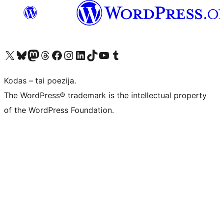
Visit our X (formerly Twitter) account
Apsilankykite mūsų Bluesky paskyroje
Visit our Mastodon account
Apsilankykite mūsų Threads paskyroje
Visit our Facebook page
Visit our Instagram account
Visit our LinkedIn account
Apsilankykite mūsų TikTok paskyroje
Visit our YouTube channel
Apsilankykite mūsų Tumblr paskyroje
Kodas – tai poezija.
The WordPress® trademark is the intellectual property
of the WordPress Foundation.