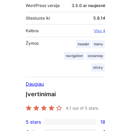
WordPress versija
3.5.0 ar naujesnė
Ištestuota iki
5.8.14
Kalbos
Viso 4
Žymos
header
menu
navigation
oceanwp
sticky
Daugiau
Įvertinimai
4.1
out of 5 stars.
5 stars
18
18