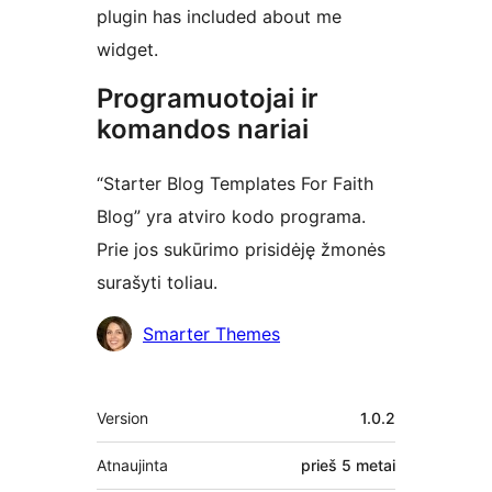
plugin has included about me
widget.
Programuotojai ir
komandos nariai
“Starter Blog Templates For Faith
Blog” yra atviro kodo programa.
Prie jos sukūrimo prisidėję žmonės
surašyti toliau.
Autoriai
Smarter Themes
Metainformacija
Version
1.0.2
Atnaujinta
prieš
5 metai