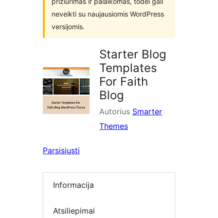
prižiūrimas ir palaikomas, todėl gali
neveikti su naujausiomis WordPress
versijomis.
Starter Blog
Templates
For Faith
Blog
Autorius
Smarter
Themes
Parsisiųsti
Informacija
Atsiliepimai