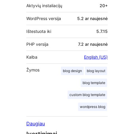
Aktyvių instaliacijų
20+
WordPress versija
5.2 ar naujesnė
Ištestuota iki
5.7.15
PHP versija
7.2 ar naujesnė
Kalba
English (US)
Žymos
blog design
blog layout
blog template
custom blog template
wordpress blog
Daugiau
Įvertinimai