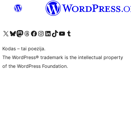
Visit our X (formerly Twitter) account
Apsilankykite mūsų Bluesky paskyroje
Visit our Mastodon account
Apsilankykite mūsų Threads paskyroje
Visit our Facebook page
Visit our Instagram account
Visit our LinkedIn account
Apsilankykite mūsų TikTok paskyroje
Visit our YouTube channel
Apsilankykite mūsų Tumblr paskyroje
Kodas – tai poezija.
The WordPress® trademark is the intellectual property
of the WordPress Foundation.