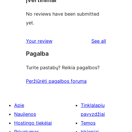
No reviews have been submitted
yet.
reviews
Your review
See all
Pagalba
Turite pastabų? Reikia pagalbos?
Peržiūrėti pagalbos forumą
Apie
Tinklalapių
Naujienos
pavyzdžiai
Hostingo tiekėjai
Temos
Privatumas
Įskiepiai