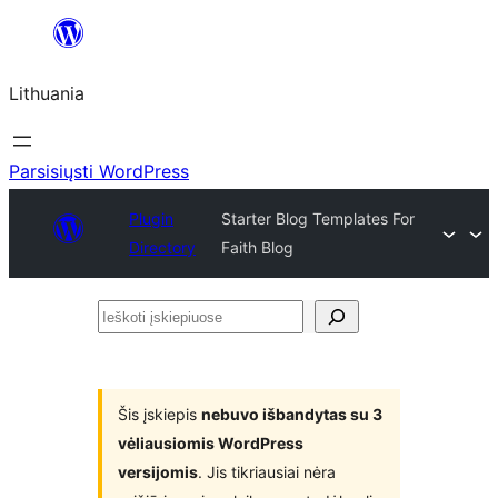
Eiti
prie
Lithuania
turinio
Parsisiųsti WordPress
Plugin
Starter Blog Templates For
Directory
Faith Blog
Ieškoti
įskiepiuose
Šis įskiepis
nebuvo išbandytas su 3
vėliausiomis WordPress
versijomis
. Jis tikriausiai nėra