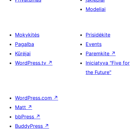
Modeliai
Mokykitės
Prisidėkite
Pagalba
Events
Kūrėjai
Paremkite
↗
WordPress.tv
↗
Iniciatyva "Five for
the Future"
WordPress.com
↗
Matt
↗
bbPress
↗
BuddyPress
↗