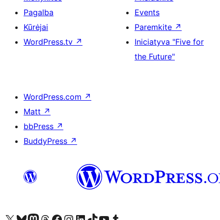
Pagalba
Events
Kūrėjai
Paremkite
↗
WordPress.tv
↗
Iniciatyva "Five for
the Future"
WordPress.com
↗
Matt
↗
bbPress
↗
BuddyPress
↗
Visit our X (formerly Twitter) account
Apsilankykite mūsų Bluesky paskyroje
Visit our Mastodon account
Apsilankykite mūsų Threads paskyroje
Visit our Facebook page
Visit our Instagram account
Visit our LinkedIn account
Apsilankykite mūsų TikTok paskyroje
Visit our YouTube channel
Apsilankykite mūsų Tumblr paskyroje