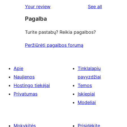
reviews
Your review
See all
Pagalba
Turite pastabų? Reikia pagalbos?
Peržiūrėti pagalbos forumą
Apie
Tinklalapių
Naujienos
pavyzdžiai
Hostingo tiekėjai
Temos
Privatumas
Įskiepiai
Modeliai
Mokykitės
Prisidėkite