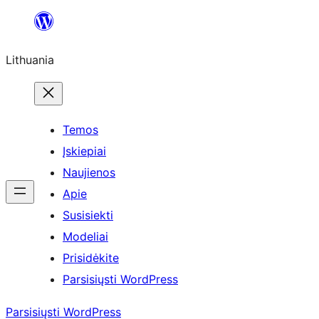
Eiti
prie
Lithuania
turinio
Temos
Įskiepiai
Naujienos
Apie
Susisiekti
Modeliai
Prisidėkite
Parsisiųsti WordPress
Parsisiųsti WordPress