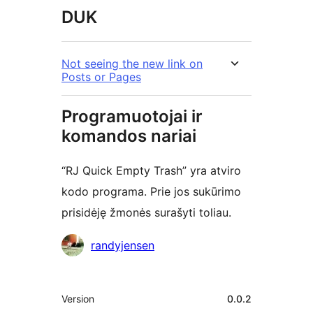
DUK
Not seeing the new link on
Posts or Pages
Programuotojai ir
komandos nariai
“RJ Quick Empty Trash” yra atviro
kodo programa. Prie jos sukūrimo
prisidėję žmonės surašyti toliau.
Autoriai
randyjensen
Metainformacija
Version
0.0.2