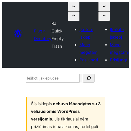
RJ
Įkelkite
Įkelkite
Plugin
Quick
įskiepį
įskiepį
Directory
Empty
Mano
Mano
Trash
mėgstami
mėgstami
Prisijungti
Prisijungti
Ieškoti
įskiepiuose
Šis įskiepis
nebuvo išbandytas su 3
vėliausiomis WordPress
versijomis
. Jis tikriausiai nėra
prižiūrimas ir palaikomas, todėl gali