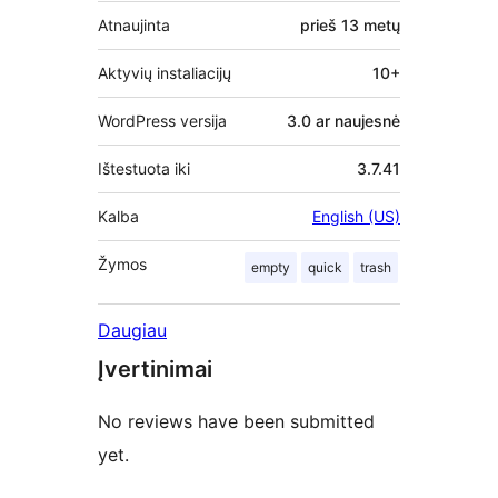
Atnaujinta
prieš
13 metų
Aktyvių instaliacijų
10+
WordPress versija
3.0 ar naujesnė
Ištestuota iki
3.7.41
Kalba
English (US)
Žymos
empty
quick
trash
Daugiau
Įvertinimai
No reviews have been submitted
yet.