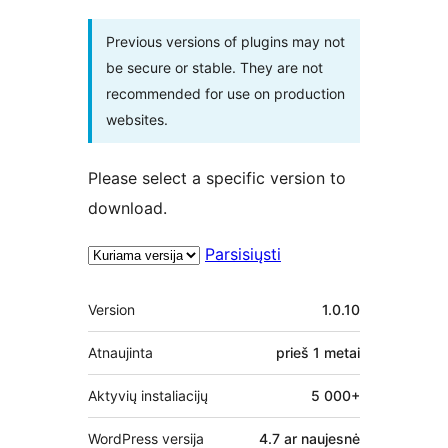
Previous versions of plugins may not
be secure or stable. They are not
recommended for use on production
websites.
Please select a specific version to
download.
Parsisiųsti
Metainformacija
Version
1.0.10
Atnaujinta
prieš
1 metai
Aktyvių instaliacijų
5 000+
WordPress versija
4.7 ar naujesnė