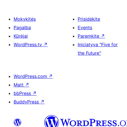
Mokykitės
Prisidėkite
Pagalba
Events
Kūrėjai
Paremkite
↗
WordPress.tv
↗
Iniciatyva "Five for
the Future"
WordPress.com
↗
Matt
↗
bbPress
↗
BuddyPress
↗