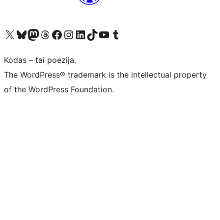
Visit our X (formerly Twitter) account
Apsilankykite mūsų Bluesky paskyroje
Visit our Mastodon account
Apsilankykite mūsų Threads paskyroje
Visit our Facebook page
Visit our Instagram account
Visit our LinkedIn account
Apsilankykite mūsų TikTok paskyroje
Visit our YouTube channel
Apsilankykite mūsų Tumblr paskyroje
Kodas – tai poezija.
The WordPress® trademark is the intellectual property
of the WordPress Foundation.