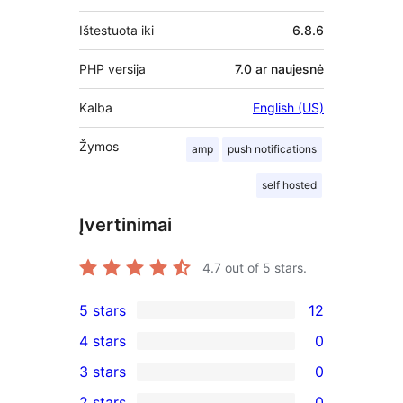
Ištestuota iki
6.8.6
PHP versija
7.0 ar naujesnė
Kalba
English (US)
Žymos
amp
push notifications
self hosted
Įvertinimai
4.7
out of 5 stars.
5 stars
12
12
4 stars
0
5-
0
3 stars
0
star
4-
0
2 stars
0