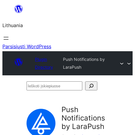
Eiti
prie
Lithuania
turinio
Parsisiųsti WordPress
Plugin
Push Notifications by
Directory
LaraPush
Ieškoti
įskiepiuose
Push
Notifications
by LaraPush