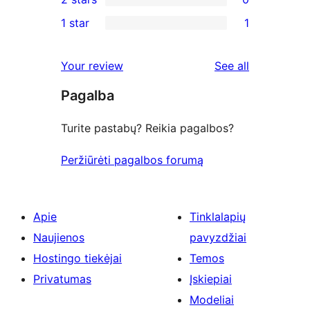
reviews
star
3-
0
1 star
1
reviews
star
2-
1
reviews
star
1-
reviews
Your review
See all
reviews
star
Pagalba
review
Turite pastabų? Reikia pagalbos?
Peržiūrėti pagalbos forumą
Apie
Tinklalapių
Naujienos
pavyzdžiai
Hostingo tiekėjai
Temos
Privatumas
Įskiepiai
Modeliai