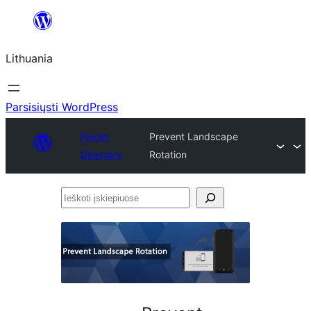
Eiti
prie
Lithuania
turinio
Parsisiųsti WordPress
Plugin
Prevent Landscape
Directory
Rotation
Ieškoti
įskiepiuose