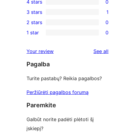
4 stars
0
5-
0
3 stars
1
star
4-
1
2 stars
0
reviews
star
3-
0
1 star
0
reviews
star
2-
0
review
star
1-
reviews
Your review
See all
reviews
star
Pagalba
reviews
Turite pastabų? Reikia pagalbos?
Peržiūrėti pagalbos forumą
Paremkite
Galbūt norite padėti plėtoti šį
įskiepį?