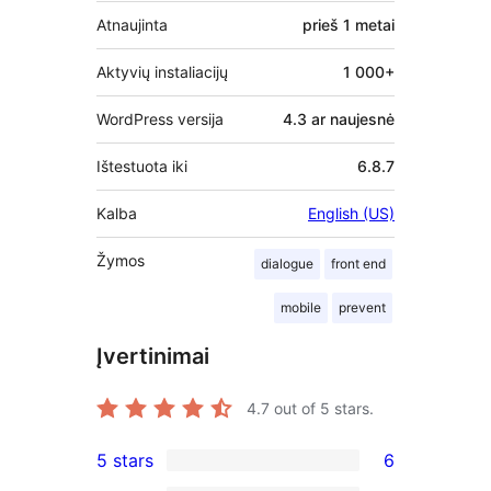
Atnaujinta
prieš
1 metai
Aktyvių instaliacijų
1 000+
WordPress versija
4.3 ar naujesnė
Ištestuota iki
6.8.7
Kalba
English (US)
Žymos
dialogue
front end
mobile
prevent
Įvertinimai
4.7
out of 5 stars.
5 stars
6
6