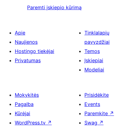
Paremti įskiepio kūrimą
Apie
Tinklalapių
Naujienos
pavyzdžiai
Hostingo tiekėjai
Temos
Privatumas
Įskiepiai
Modeliai
Mokykitės
Prisidėkite
Pagalba
Events
Kūrėjai
Paremkite
↗
WordPress.tv
↗
Swag
↗