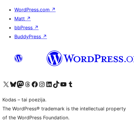
WordPress.com
↗
Matt
↗
bbPress
↗
BuddyPress
↗
Visit our X (formerly Twitter) account
Apsilankykite mūsų Bluesky paskyroje
Visit our Mastodon account
Apsilankykite mūsų Threads paskyroje
Visit our Facebook page
Visit our Instagram account
Visit our LinkedIn account
Apsilankykite mūsų TikTok paskyroje
Visit our YouTube channel
Apsilankykite mūsų Tumblr paskyroje
Kodas – tai poezija.
The WordPress® trademark is the intellectual property
of the WordPress Foundation.