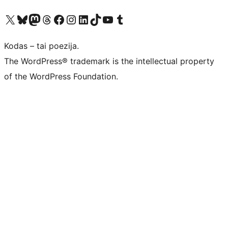
Visit our X (formerly Twitter) account
Apsilankykite mūsų Bluesky paskyroje
Visit our Mastodon account
Apsilankykite mūsų Threads paskyroje
Visit our Facebook page
Visit our Instagram account
Visit our LinkedIn account
Apsilankykite mūsų TikTok paskyroje
Visit our YouTube channel
Apsilankykite mūsų Tumblr paskyroje
Kodas – tai poezija.
The WordPress® trademark is the intellectual property
of the WordPress Foundation.