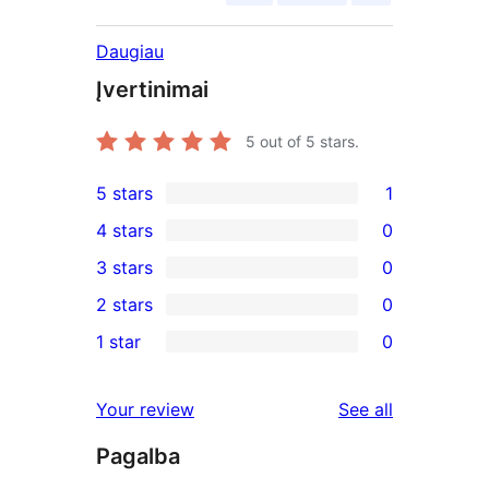
Daugiau
Įvertinimai
5
out of 5 stars.
5 stars
1
1
4 stars
0
5-
0
3 stars
0
star
4-
0
2 stars
0
review
star
3-
0
1 star
0
reviews
star
2-
0
reviews
star
1-
reviews
Your review
See all
reviews
star
Pagalba
reviews