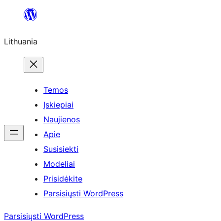
Eiti
prie
Lithuania
turinio
Temos
Įskiepiai
Naujienos
Apie
Susisiekti
Modeliai
Prisidėkite
Parsisiųsti WordPress
Parsisiųsti WordPress