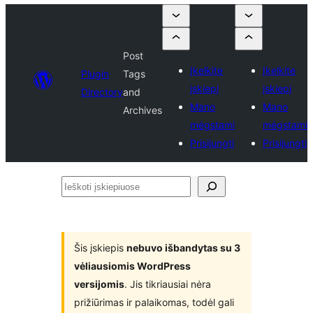
Post
Įkelkite
Įkelkite
Plugin
Tags
įskiepį
įskiepį
Directory
and
Mano
Mano
Archives
mėgstami
mėgstami
Prisijungti
Prisijungti
Ieškoti
įskiepiuose
Šis įskiepis
nebuvo išbandytas su 3
vėliausiomis WordPress
versijomis
. Jis tikriausiai nėra
prižiūrimas ir palaikomas, todėl gali