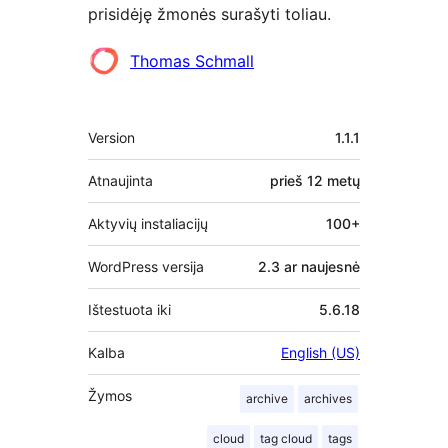
prisidėję žmonės surašyti toliau.
Autoriai
Thomas Schmall
Metainformacija
Version
1.1.1
Atnaujinta
prieš
12 metų
Aktyvių instaliacijų
100+
WordPress versija
2.3 ar naujesnė
Ištestuota iki
5.6.18
Kalba
English (US)
Žymos
archive
archives
cloud
tag cloud
tags