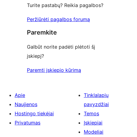
Turite pastabų? Reikia pagalbos?
Peržiūrėti pagalbos forumą
Paremkite
Galbūt norite padėti plėtoti šį
įskiepį?
Paremti įskiepio kūrimą
Apie
Tinklalapių
Naujienos
pavyzdžiai
Hostingo tiekėjai
Temos
Privatumas
Įskiepiai
Modeliai