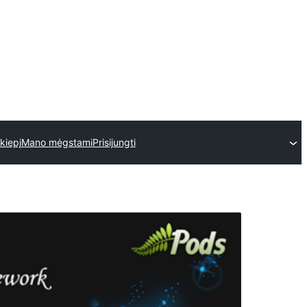
skiepį
Mano mėgstami
Prisijungti