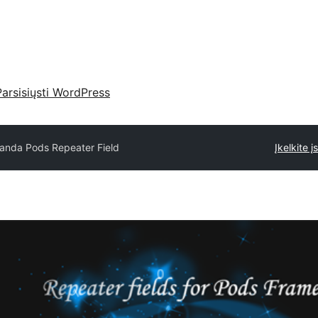
Parsisiųsti WordPress
anda Pods Repeater Field
Įkelkite į