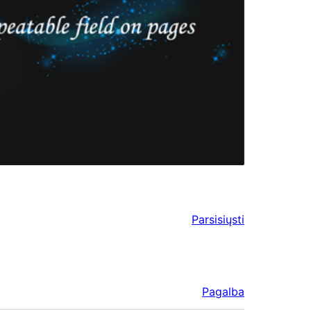
Parsisiųsti
Pagalba