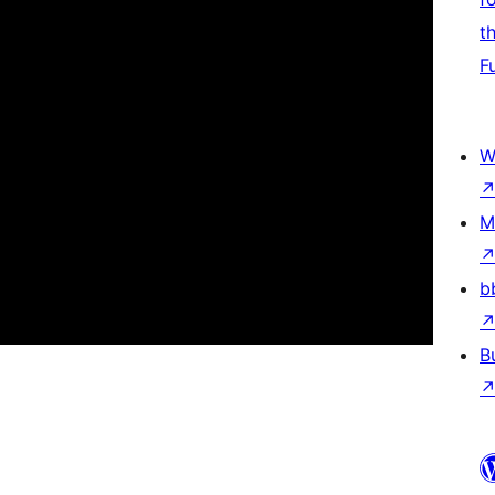
t
F
W
M
b
B