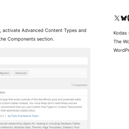
Visit our X (formerly 
Apsilankyk
Vi
k, activate Advanced Content Types and
Kodas –
 the Components section.
The Wo
WordPr