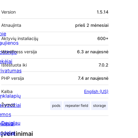
Metainformacija
Version
1.5.14
Atnaujinta
prieš
2 mėnesiai
pie
Aktyvių instaliacijų
600+
aujienos
ostingo
WordPress versija
6.3 ar naujesnė
ekėjai
Ištestuota iki
7.0.2
rivatumas
PHP versija
7.4 ar naujesnė
Kalba
English (US)
inklalapių
avyzdžiai
Žymos
pods
repeater field
storage
emos
Daugiau
kiepiai
odeliai
Įvertinimai