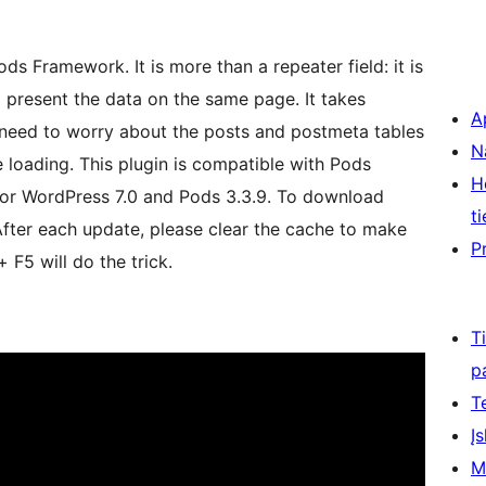
ds Framework. It is more than a repeater field: it is
 present the data on the same page. It takes
A
 need to worry about the posts and postmeta tables
N
loading. This plugin is compatible with Pods
H
for WordPress 7.0 and Pods 3.3.9. To download
ti
After each update, please clear the cache to make
P
 F5 will do the trick.
T
p
T
Įs
M