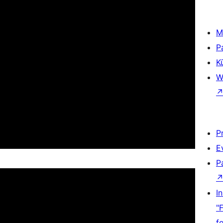
M
P
K
W
P
E
P
I
"
f