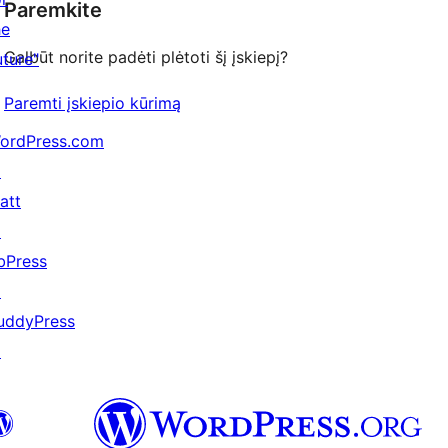
Paremkite
he
Galbūt norite padėti plėtoti šį įskiepį?
uture"
Paremti įskiepio kūrimą
ordPress.com
↗
att
↗
bPress
↗
uddyPress
↗