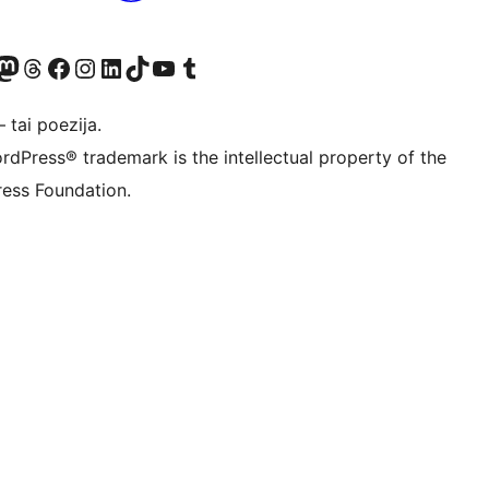
Twitter) account
ite mūsų Bluesky paskyroje
sit our Mastodon account
Apsilankykite mūsų Threads paskyroje
Visit our Facebook page
Visit our Instagram account
Visit our LinkedIn account
Apsilankykite mūsų TikTok paskyroje
Visit our YouTube channel
Apsilankykite mūsų Tumblr paskyroje
 tai poezija.
rdPress® trademark is the intellectual property of the
ess Foundation.