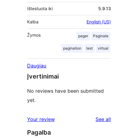
Ištestuota iki
5.9.13
Kalba
English (US)
Žymos
pager
Paginate
pagination
test
virtual
Daugiau
Įvertinimai
No reviews have been submitted
yet.
reviews
Your review
See all
Pagalba