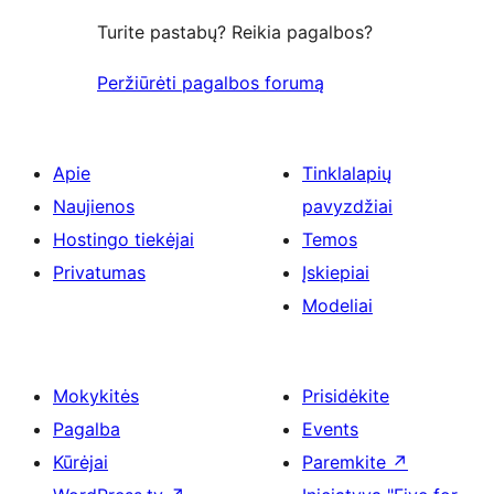
Turite pastabų? Reikia pagalbos?
Peržiūrėti pagalbos forumą
Apie
Tinklalapių
Naujienos
pavyzdžiai
Hostingo tiekėjai
Temos
Privatumas
Įskiepiai
Modeliai
Mokykitės
Prisidėkite
Pagalba
Events
Kūrėjai
Paremkite
↗