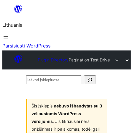
Eiti
prie
Lithuania
turinio
Parsisiųsti WordPress
Plugin Directory
Pagination Test Drive
Ieškoti
įskiepiuose
Šis įskiepis
nebuvo išbandytas su 3
vėliausiomis WordPress
versijomis
. Jis tikriausiai nėra
prižiūrimas ir palaikomas, todėl gali