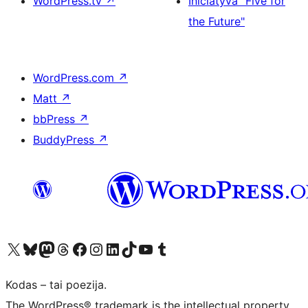
WordPress.tv
↗
Iniciatyva "Five for
the Future"
WordPress.com
↗
Matt
↗
bbPress
↗
BuddyPress
↗
Visit our X (formerly Twitter) account
Apsilankykite mūsų Bluesky paskyroje
Visit our Mastodon account
Apsilankykite mūsų Threads paskyroje
Visit our Facebook page
Visit our Instagram account
Visit our LinkedIn account
Apsilankykite mūsų TikTok paskyroje
Visit our YouTube channel
Apsilankykite mūsų Tumblr paskyroje
Kodas – tai poezija.
The WordPress® trademark is the intellectual property