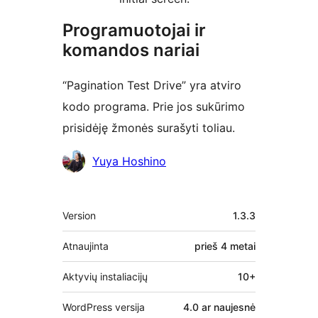
Programuotojai ir
komandos nariai
“Pagination Test Drive” yra atviro
kodo programa. Prie jos sukūrimo
prisidėję žmonės surašyti toliau.
Autoriai
Yuya Hoshino
Metainformacija
Version
1.3.3
Atnaujinta
prieš
4 metai
Aktyvių instaliacijų
10+
WordPress versija
4.0 ar naujesnė