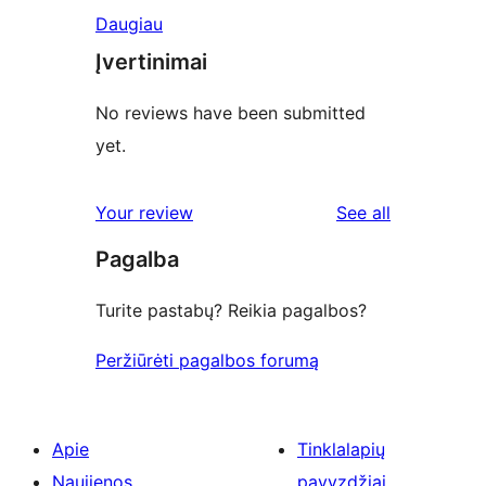
Daugiau
Įvertinimai
No reviews have been submitted
yet.
reviews
Your review
See all
Pagalba
Turite pastabų? Reikia pagalbos?
Peržiūrėti pagalbos forumą
Apie
Tinklalapių
Naujienos
pavyzdžiai