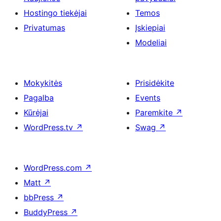
Hostingo tiekėjai
Temos
Privatumas
Įskiepiai
Modeliai
Mokykitės
Prisidėkite
Pagalba
Events
Kūrėjai
Paremkite
↗
WordPress.tv
↗
Swag
↗
WordPress.com
↗
Matt
↗
bbPress
↗
BuddyPress
↗