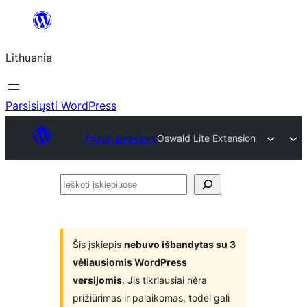
Eiti
prie
Lithuania
turinio
Parsisiųsti WordPress
Plugin Directory
Oswald Lite Extension
Ieškoti
įskiepiuose
Šis įskiepis
nebuvo išbandytas su 3
vėliausiomis WordPress
versijomis
. Jis tikriausiai nėra
prižiūrimas ir palaikomas, todėl gali