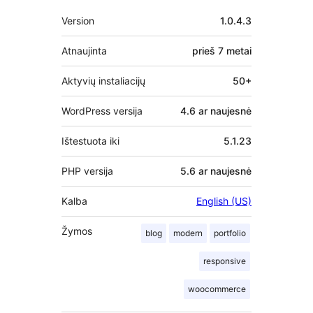
Metainformacija
Version
1.0.4.3
Atnaujinta
prieš
7 metai
Aktyvių instaliacijų
50+
WordPress versija
4.6 ar naujesnė
Ištestuota iki
5.1.23
PHP versija
5.6 ar naujesnė
Kalba
English (US)
Žymos
blog
modern
portfolio
responsive
woocommerce