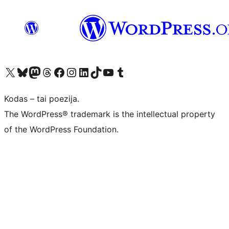
Visit our X (formerly Twitter) account
Apsilankykite mūsų Bluesky paskyroje
Visit our Mastodon account
Apsilankykite mūsų Threads paskyroje
Visit our Facebook page
Visit our Instagram account
Visit our LinkedIn account
Apsilankykite mūsų TikTok paskyroje
Visit our YouTube channel
Apsilankykite mūsų Tumblr paskyroje
Kodas – tai poezija.
The WordPress® trademark is the intellectual property
of the WordPress Foundation.