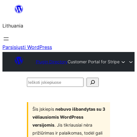
Eiti
prie
Lithuania
turinio
Parsisiųsti WordPress
Plugin Directory
Customer Portal for Stripe
Ieškoti
įskiepiuose
Šis įskiepis
nebuvo išbandytas su 3
vėliausiomis WordPress
versijomis
. Jis tikriausiai nėra
prižiūrimas ir palaikomas, todėl gali