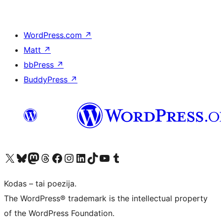
WordPress.com
↗
Matt
↗
bbPress
↗
BuddyPress
↗
Visit our X (formerly Twitter) account
Apsilankykite mūsų Bluesky paskyroje
Visit our Mastodon account
Apsilankykite mūsų Threads paskyroje
Visit our Facebook page
Visit our Instagram account
Visit our LinkedIn account
Apsilankykite mūsų TikTok paskyroje
Visit our YouTube channel
Apsilankykite mūsų Tumblr paskyroje
Kodas – tai poezija.
The WordPress® trademark is the intellectual property
of the WordPress Foundation.