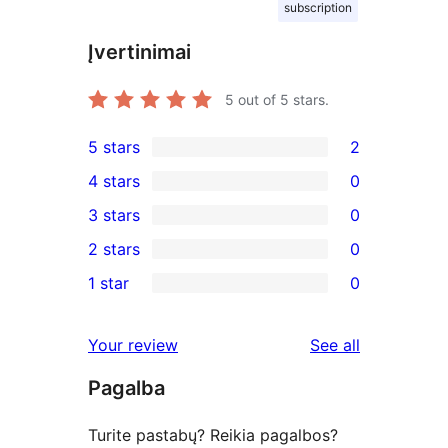
subscription
Įvertinimai
5
out of 5 stars.
5 stars
2
2
4 stars
0
5-
0
3 stars
0
star
4-
0
2 stars
0
reviews
star
3-
0
1 star
0
reviews
star
2-
0
reviews
star
1-
reviews
Your review
See all
reviews
star
Pagalba
reviews
Turite pastabų? Reikia pagalbos?