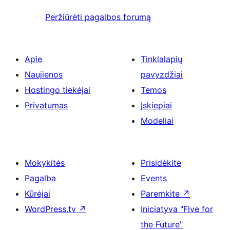
Peržiūrėti pagalbos forumą
Apie
Tinklalapių
Naujienos
pavyzdžiai
Hostingo tiekėjai
Temos
Privatumas
Įskiepiai
Modeliai
Mokykitės
Prisidėkite
Pagalba
Events
Kūrėjai
Paremkite
↗
WordPress.tv
↗
Iniciatyva "Five for
the Future"