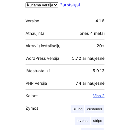
Parsisiųsti
Metainformacija
Version
4.1.6
Atnaujinta
prieš
4 metai
Aktyvių instaliacijų
20+
WordPress versija
5.7.2 ar naujesnė
Ištestuota iki
5.9.13
PHP versija
7.4 ar naujesnė
Kalbos
Viso 2
Žymos
Billing
customer
invoice
stripe