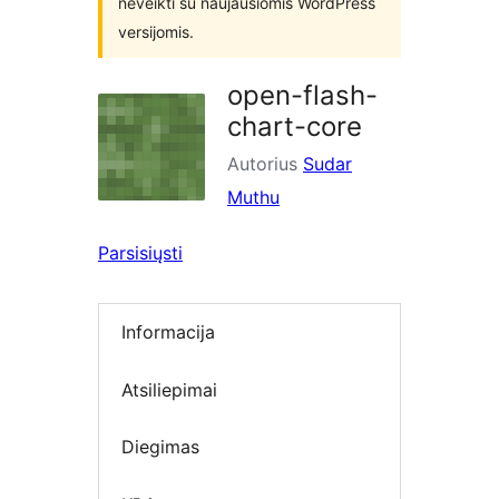
neveikti su naujausiomis WordPress
versijomis.
open-flash-
chart-core
Autorius
Sudar
Muthu
Parsisiųsti
Informacija
Atsiliepimai
Diegimas