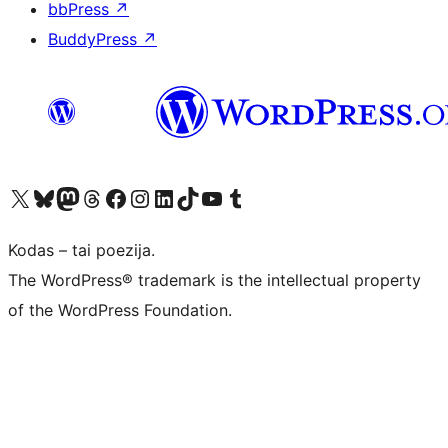
bbPress
↗
BuddyPress
↗
Visit our X (formerly Twitter) account
Apsilankykite mūsų Bluesky paskyroje
Visit our Mastodon account
Apsilankykite mūsų Threads paskyroje
Visit our Facebook page
Visit our Instagram account
Visit our LinkedIn account
Apsilankykite mūsų TikTok paskyroje
Visit our YouTube channel
Apsilankykite mūsų Tumblr paskyroje
Kodas – tai poezija.
The WordPress® trademark is the intellectual property
of the WordPress Foundation.