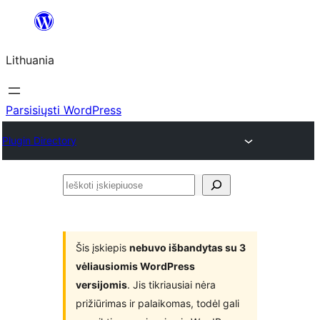
Eiti
prie
Lithuania
turinio
Parsisiųsti WordPress
Plugin Directory
Ieškoti
įskiepiuose
Šis įskiepis
nebuvo išbandytas su 3
vėliausiomis WordPress
versijomis
. Jis tikriausiai nėra
prižiūrimas ir palaikomas, todėl gali