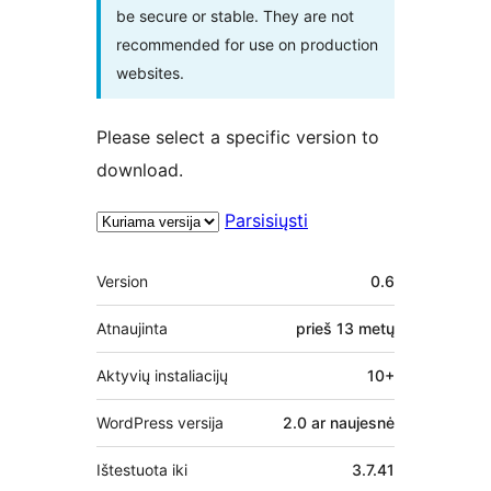
be secure or stable. They are not
recommended for use on production
websites.
Please select a specific version to
download.
Parsisiųsti
Metainformacija
Version
0.6
Atnaujinta
prieš
13 metų
Aktyvių instaliacijų
10+
WordPress versija
2.0 ar naujesnė
Ištestuota iki
3.7.41