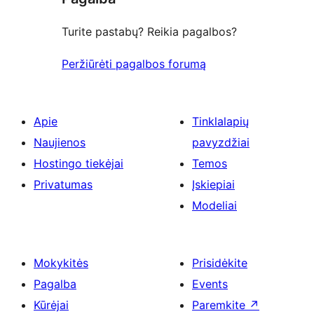
Turite pastabų? Reikia pagalbos?
Peržiūrėti pagalbos forumą
Apie
Tinklalapių
Naujienos
pavyzdžiai
Hostingo tiekėjai
Temos
Privatumas
Įskiepiai
Modeliai
Mokykitės
Prisidėkite
Pagalba
Events
Kūrėjai
Paremkite
↗