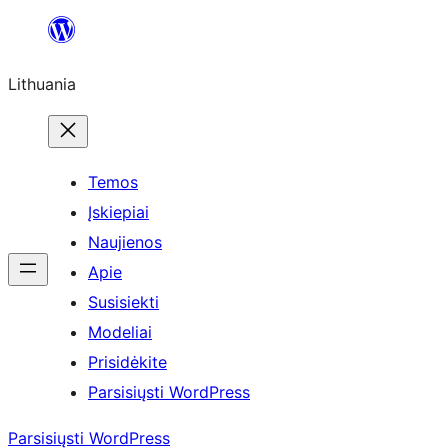
Eiti
prie
Lithuania
turinio
Temos
Įskiepiai
Naujienos
Apie
Susisiekti
Modeliai
Prisidėkite
Parsisiųsti WordPress
Parsisiųsti WordPress