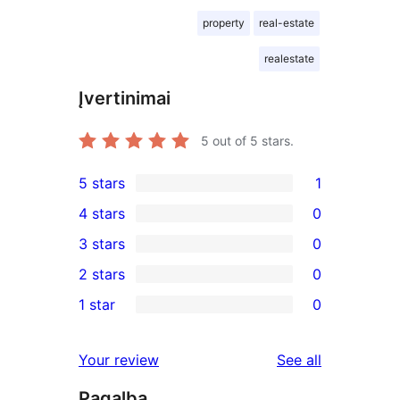
property
real-estate
realestate
Įvertinimai
5
out of 5 stars.
5 stars
1
1
4 stars
0
5-
0
3 stars
0
star
4-
0
2 stars
0
review
star
3-
0
1 star
0
reviews
star
2-
0
reviews
star
1-
reviews
Your review
See all
reviews
star
Pagalba
reviews