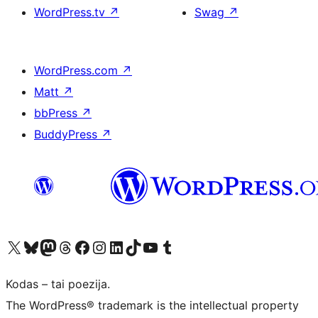
WordPress.tv
↗
Swag
↗
WordPress.com
↗
Matt
↗
bbPress
↗
BuddyPress
↗
Visit our X (formerly Twitter) account
Apsilankykite mūsų Bluesky paskyroje
Visit our Mastodon account
Apsilankykite mūsų Threads paskyroje
Visit our Facebook page
Visit our Instagram account
Visit our LinkedIn account
Apsilankykite mūsų TikTok paskyroje
Visit our YouTube channel
Apsilankykite mūsų Tumblr paskyroje
Kodas – tai poezija.
The WordPress® trademark is the intellectual property