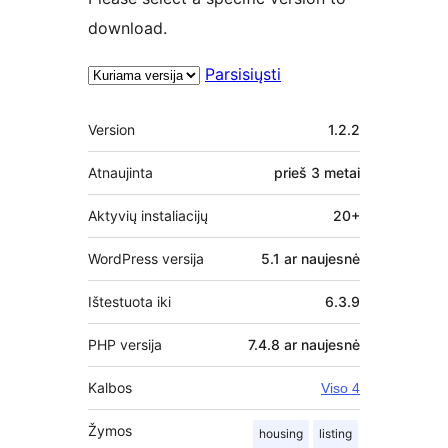
download.
Parsisiųsti
Metainformacija
Version
1.2.2
Atnaujinta
prieš
3 metai
Aktyvių instaliacijų
20+
WordPress versija
5.1 ar naujesnė
Ištestuota iki
6.3.9
PHP versija
7.4.8 ar naujesnė
Kalbos
Viso 4
Žymos
housing
listing