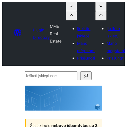
MME
Įkelkite
Įkelkite
Plugin
Real
įskiepį
įskiepį
Directory
Estate
Mano
Mano
mėgstami
mėgstami
Prisijungti
Prisijungti
Ieškoti
įskiepiuose
Šis įskiepis
nebuvo išbandytas su 3