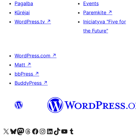
Pagalba
Events
Kūrėjai
Paremkite
↗
WordPress.tv
↗
Iniciatyva "Five for
the Future"
WordPress.com
↗
Matt
↗
bbPress
↗
BuddyPress
↗
Visit our X (formerly Twitter) account
Apsilankykite mūsų Bluesky paskyroje
Visit our Mastodon account
Apsilankykite mūsų Threads paskyroje
Visit our Facebook page
Visit our Instagram account
Visit our LinkedIn account
Apsilankykite mūsų TikTok paskyroje
Visit our YouTube channel
Apsilankykite mūsų Tumblr paskyroje