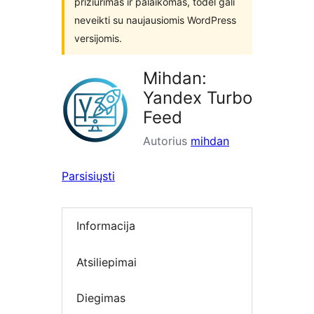
prižiūrimas ir palaikomas, todėl gali
neveikti su naujausiomis WordPress
versijomis.
Mihdan:
Yandex Turbo
Feed
Autorius
mihdan
Parsisiųsti
Informacija
Atsiliepimai
Diegimas