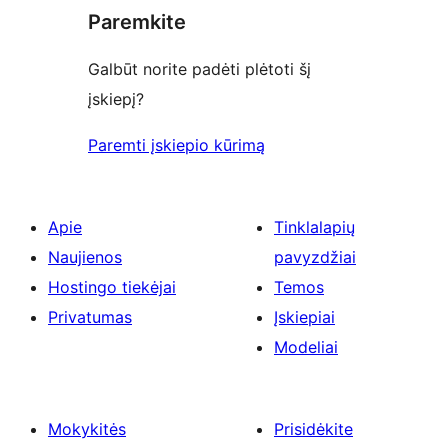
Paremkite
Galbūt norite padėti plėtoti šį
įskiepį?
Paremti įskiepio kūrimą
Apie
Tinklalapių
Naujienos
pavyzdžiai
Hostingo tiekėjai
Temos
Privatumas
Įskiepiai
Modeliai
Mokykitės
Prisidėkite