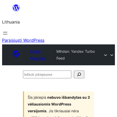
Eiti
prie
Lithuania
turinio
Parsisiųsti WordPress
Plugin
Mihdan: Yandex Turbo
Directory
Feed
Ieškoti
įskiepiuose
Šis įskiepis
nebuvo išbandytas su 3
vėliausiomis WordPress
versijomis
. Jis tikriausiai nėra