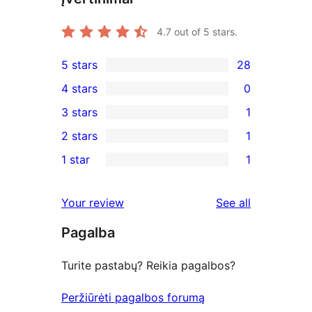
4.7
out of 5 stars.
5 stars
28
28
4 stars
0
5-
0
3 stars
1
star
4-
1
2 stars
1
reviews
star
3-
1
1 star
1
reviews
star
2-
1
review
star
1-
reviews
Your review
See all
review
star
Pagalba
review
Turite pastabų? Reikia pagalbos?
Peržiūrėti pagalbos forumą