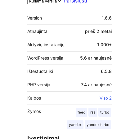
Parsisiųsti
Metainformacija
Version
1.6.6
Atnaujinta
prieš
2 metai
Aktyvių instaliacijų
1 000+
WordPress versija
5.6 ar naujesnė
Ištestuota iki
6.5.8
PHP versija
7.4 ar naujesnė
Kalbos
Viso 2
Žymos
feed
rss
turbo
yandex
yandex turbo
Įvertinimai