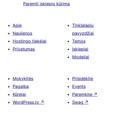
Paremti įskiepio kūrimą
Apie
Tinklalapių
Naujienos
pavyzdžiai
Hostingo tiekėjai
Temos
Privatumas
Įskiepiai
Modeliai
Mokykitės
Prisidėkite
Pagalba
Events
Kūrėjai
Paremkite
↗
WordPress.tv
↗
Swag
↗