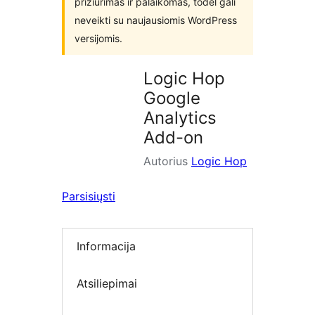
prižiūrimas ir palaikomas, todėl gali
neveikti su naujausiomis WordPress
versijomis.
Logic Hop
Google
Analytics
Add-on
Autorius
Logic Hop
Parsisiųsti
Informacija
Atsiliepimai