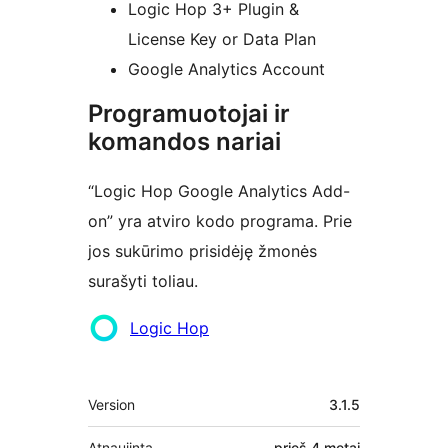
Logic Hop 3+ Plugin &
License Key or Data Plan
Google Analytics Account
Programuotojai ir
komandos nariai
“Logic Hop Google Analytics Add-
on” yra atviro kodo programa. Prie
jos sukūrimo prisidėję žmonės
surašyti toliau.
Autoriai
Logic Hop
Metainformacija
Version
3.1.5
Atnaujinta
prieš
4 metai