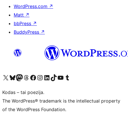
WordPress.com
↗
Matt
↗
bbPress
↗
BuddyPress
↗
Visit our X (formerly Twitter) account
Apsilankykite mūsų Bluesky paskyroje
Visit our Mastodon account
Apsilankykite mūsų Threads paskyroje
Visit our Facebook page
Visit our Instagram account
Visit our LinkedIn account
Apsilankykite mūsų TikTok paskyroje
Visit our YouTube channel
Apsilankykite mūsų Tumblr paskyroje
Kodas – tai poezija.
The WordPress® trademark is the intellectual property
of the WordPress Foundation.