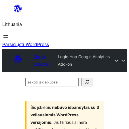
Eiti
prie
Lithuania
turinio
Parsisiųsti WordPress
Plugin
Logic Hop Google Analytics
Directory
Add-on
Ieškoti
įskiepiuose
Šis įskiepis
nebuvo išbandytas su 3
vėliausiomis WordPress
versijomis
. Jis tikriausiai nėra