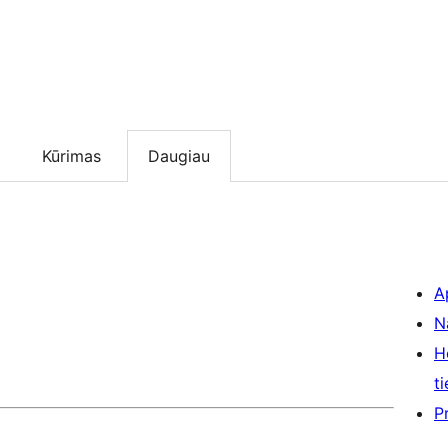
Kūrimas
Daugiau
A
N
H
ti
P