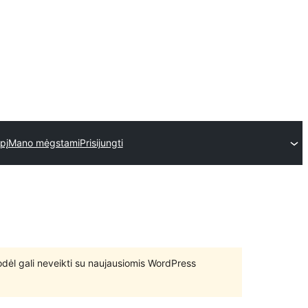
epį
Mano mėgstami
Prisijungti
 todėl gali neveikti su naujausiomis WordPress