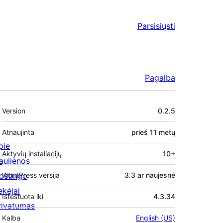
Parsisiųsti
Pagalba
Metainformacija
Version
0.2.5
Atnaujinta
prieš
11 metų
pie
Aktyvių instaliacijų
10+
aujienos
ostingo
WordPress versija
3.3 ar naujesnė
ekėjai
Ištestuota iki
4.3.34
rivatumas
Kalba
English (US)