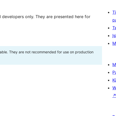
T
d developers only. They are presented here for
p
T
Įs
M
stable. They are not recommended for use on production
M
P
K
W