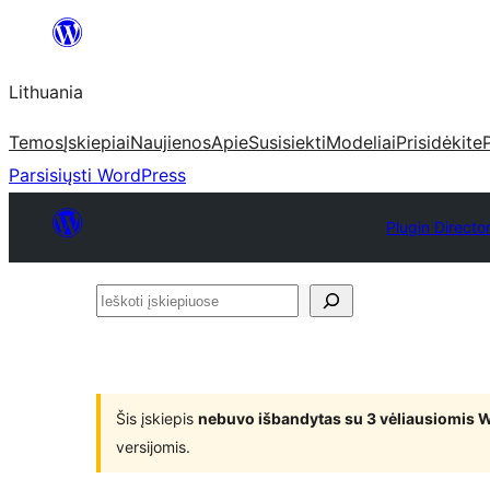
Eiti
prie
Lithuania
turinio
Temos
Įskiepiai
Naujienos
Apie
Susisiekti
Modeliai
Prisidėkite
Parsisiųsti WordPress
Plugin Directo
Ieškoti
įskiepiuose
Šis įskiepis
nebuvo išbandytas su 3 vėliausiomis 
versijomis.