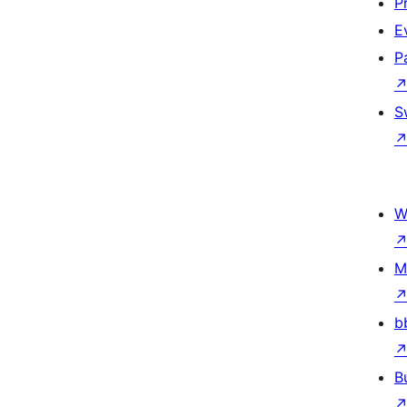
P
E
P
S
W
M
b
B