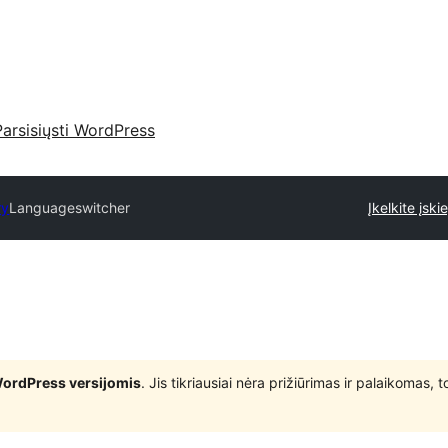
Parsisiųsti WordPress
ry
Languageswitcher
Įkelkite įski
WordPress versijomis
. Jis tikriausiai nėra prižiūrimas ir palaikomas,