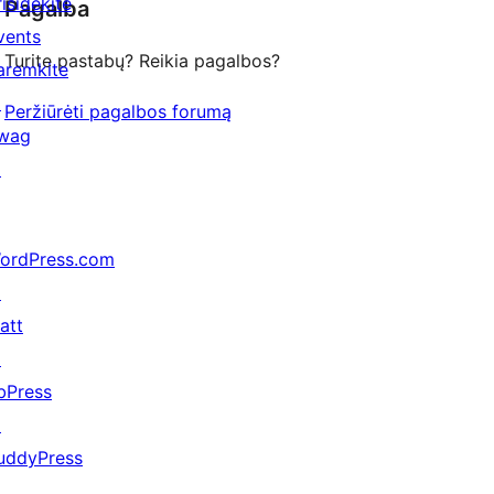
risidėkite
Pagalba
reviews
vents
Turite pastabų? Reikia pagalbos?
aremkite
↗
Peržiūrėti pagalbos forumą
wag
↗
ordPress.com
↗
att
↗
bPress
↗
uddyPress
↗