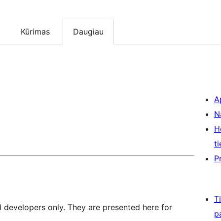
Kūrimas
Daugiau
A
N
H
ti
P
T
d developers only. They are presented here for
p