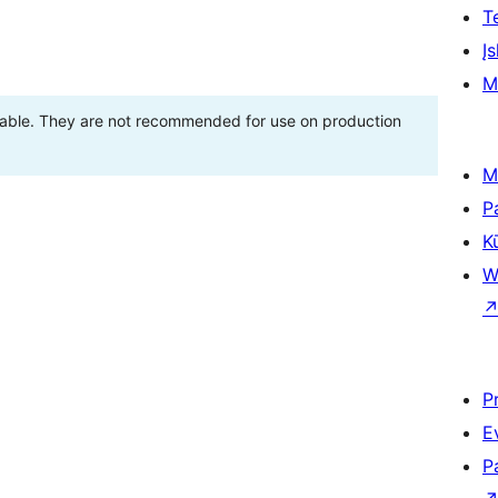
T
Įs
M
stable. They are not recommended for use on production
M
P
K
W
P
E
P