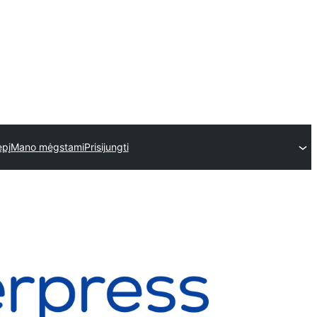
epį
Mano mėgstami
Prisijungti