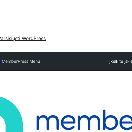
Parsisiųsti WordPress
y
MemberPress Menu
Įkelkite įski