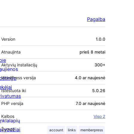
Pagalba
Metainformacija
Version
1.0.0
Atnaujinta
prieš
8 metai
pie
Aktyvių instaliacijų
300+
aujienos
ostingo
WordPress versija
4.0 ar naujesnė
ekėjai
Ištestuota iki
5.0.26
rivatumas
PHP versija
7.0 ar naujesnė
Kalbos
Viso 2
inklalapių
avyzdžiai
Žymos
account
links
memberpress