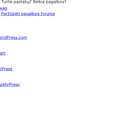
↗
Turite pastabų? Reikia pagalbos?
wag
Peržiūrėti pagalbos forumą
↗
ordPress.com
↗
att
↗
bPress
↗
uddyPress
↗