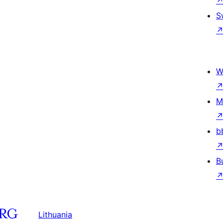
S
W
M
b
B
Lithuania