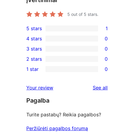
5
out of 5 stars.
5 stars
1
1
4 stars
0
5-
0
3 stars
0
star
4-
0
2 stars
0
review
star
3-
0
1 star
0
reviews
star
2-
0
reviews
star
1-
reviews
Your review
See all
reviews
star
Pagalba
reviews
Turite pastabų? Reikia pagalbos?
Peržiūrėti pagalbos forumą