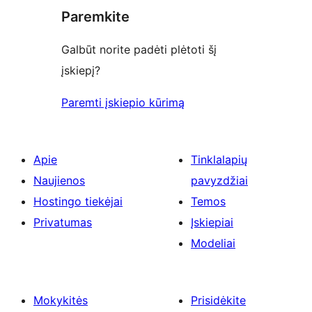
Paremkite
Galbūt norite padėti plėtoti šį
įskiepį?
Paremti įskiepio kūrimą
Apie
Tinklalapių
Naujienos
pavyzdžiai
Hostingo tiekėjai
Temos
Privatumas
Įskiepiai
Modeliai
Mokykitės
Prisidėkite