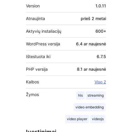
Metainformacija
Version
1.0.11
Atnaujinta
prieš
2 metai
Aktyvių instaliacijų
600+
WordPress versija
6.4 ar naujesnė
Ištestuota iki
6.7.5
PHP versija
8.1 ar naujesnė
Kalbos
Viso 2
Žymos
hls
streaming
video embedding
video player
videojs
Įvertinimai