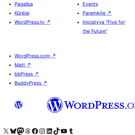
Pagalba
Events
Kūrėjai
Paremkite
↗
WordPress.tv
↗
Iniciatyva "Five for
the Future"
WordPress.com
↗
Matt
↗
bbPress
↗
BuddyPress
↗
Visit our X (formerly Twitter) account
Apsilankykite mūsų Bluesky paskyroje
Visit our Mastodon account
Apsilankykite mūsų Threads paskyroje
Visit our Facebook page
Visit our Instagram account
Visit our LinkedIn account
Apsilankykite mūsų TikTok paskyroje
Visit our YouTube channel
Apsilankykite mūsų Tumblr paskyroje