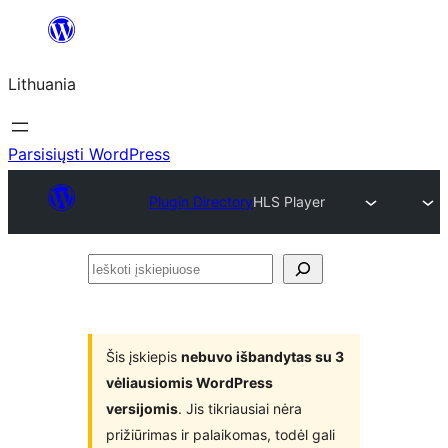
Eiti
prie
Lithuania
turinio
Parsisiųsti WordPress
Plugin Directory
HLS Player
Ieškoti
įskiepiuose
Šis įskiepis
nebuvo išbandytas su 3
vėliausiomis WordPress
versijomis
. Jis tikriausiai nėra
prižiūrimas ir palaikomas, todėl gali