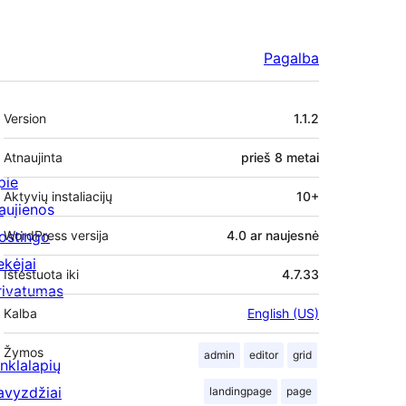
Pagalba
Metainformacija
Version
1.1.2
Atnaujinta
prieš
8 metai
pie
Aktyvių instaliacijų
10+
aujienos
ostingo
WordPress versija
4.0 ar naujesnė
ekėjai
Ištestuota iki
4.7.33
rivatumas
Kalba
English (US)
Žymos
admin
editor
grid
inklalapių
avyzdžiai
landingpage
page