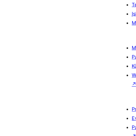
T
Įs
M
M
P
K
W
P
E
P