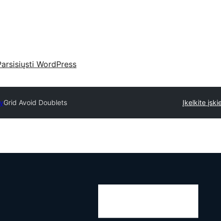
Parsisiųsti WordPress
ry
Grid Avoid Doublets
Įkelkite įski