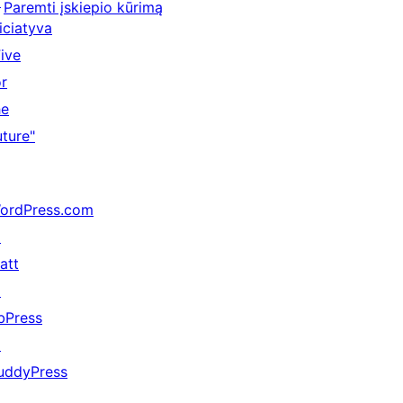
↗
Paremti įskiepio kūrimą
niciatyva
Five
or
he
uture"
ordPress.com
↗
att
↗
bPress
↗
uddyPress
↗