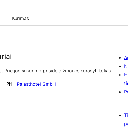
Kūrimas
riai
A
N
 Prie jos sukūrimo prisidėję žmonės surašyti toliau.
H
ti
Palasthotel GmbH
P
T
p