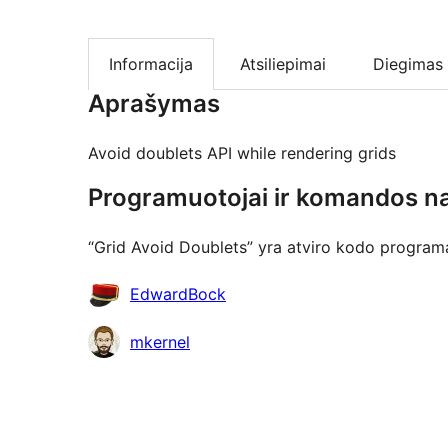
Informacija
Atsiliepimai
Diegimas
Aprašymas
Avoid doublets API while rendering grids
Programuotojai ir komandos na
“Grid Avoid Doublets” yra atviro kodo programa.
Autoriai
EdwardBock
mkernel