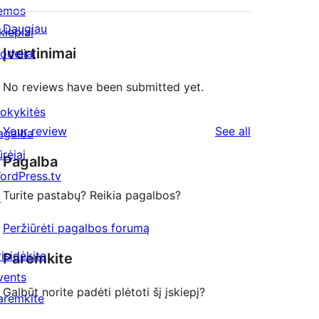
emos
Daugiau
kiepiai
Įvertinimai
odeliai
No reviews have been submitted yet.
okykitės
reviews
Your review
See all
agalba
ūrėjai
Pagalba
ordPress.tv
Turite pastabų? Reikia pagalbos?
↗
Peržiūrėti pagalbos forumą
risidėkite
Paremkite
vents
Galbūt norite padėti plėtoti šį įskiepį?
aremkite