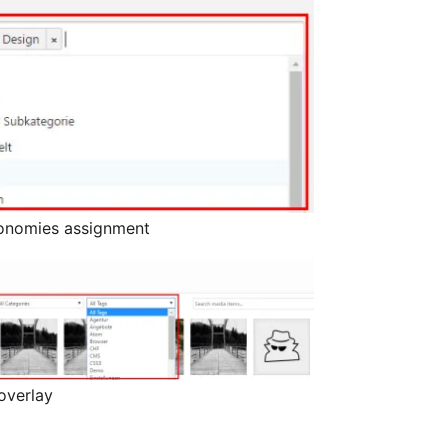
xonomies assignment
 overlay