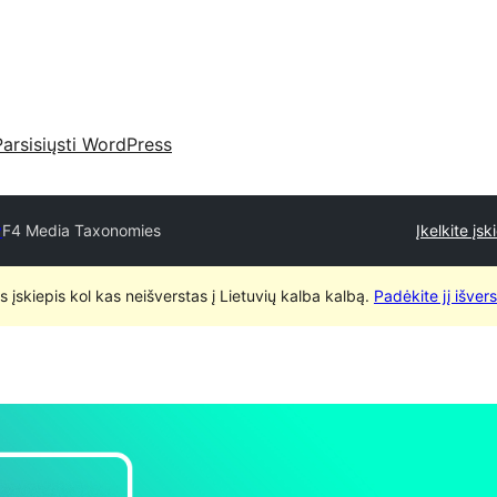
Parsisiųsti WordPress
y
F4 Media Taxonomies
Įkelkite įsk
is įskiepis kol kas neišverstas į Lietuvių kalba kalbą.
Padėkite jį išvers