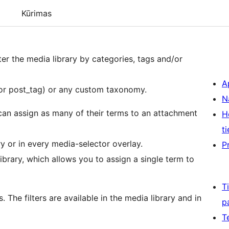
Kūrimas
lter the media library by categories, tags and/or
A
 or post_tag) or any custom taxonomy.
N
can assign as many of their terms to an attachment
H
ti
ry or in every media-selector overlay.
P
library, which allows you to assign a single term to
T
 The filters are available in the media library and in
p
T