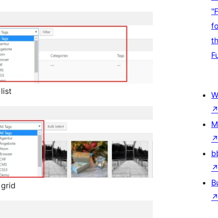
"
f
t
F
list
W
M
b
B
 grid