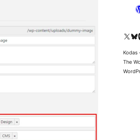
Visit our X (formerly 
Apsilankyk
Vi
Kodas –
The Wo
WordPr