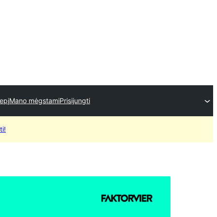
iepį
Mano mėgstami
Prisijungti
ti!