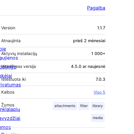
Pagalba
Metainformacija
Version
1.1.7
Atnaujinta
prieš
2 mėnesiai
pie
Aktyvių instaliacijų
1 000+
aujienos
ostingo
WordPress versija
4.5.0 ar naujesnė
ekėjai
Ištestuota iki
7.0.3
rivatumas
Kalbos
Viso 5
Žymos
attachments
filter
library
inklalapių
avyzdžiai
media
emos