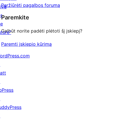
Peržiūrėti pagalbos forumą
Five
or
Paremkite
he
Galbūt norite padėti plėtoti šį įskiepį?
uture"
Paremti įskiepio kūrimą
ordPress.com
↗
att
↗
bPress
↗
uddyPress
↗