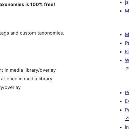
Įs
axonomies is 100% free!
M
 tags and custom taxonomies.
M
P
K
W
 in media library/overlay
at once in media library
ry/overlay
P
E
P
I