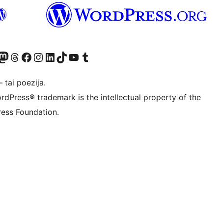
Twitter) account
ite mūsų Bluesky paskyroje
sit our Mastodon account
Apsilankykite mūsų Threads paskyroje
Visit our Facebook page
Visit our Instagram account
Visit our LinkedIn account
Apsilankykite mūsų TikTok paskyroje
Visit our YouTube channel
Apsilankykite mūsų Tumblr paskyroje
 tai poezija.
rdPress® trademark is the intellectual property of the
ess Foundation.