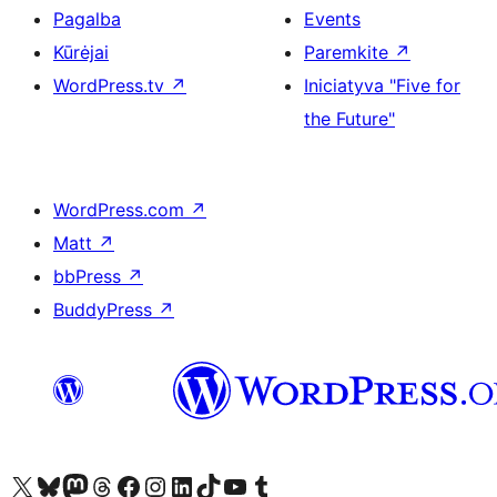
Pagalba
Events
Kūrėjai
Paremkite
↗
WordPress.tv
↗
Iniciatyva "Five for
the Future"
WordPress.com
↗
Matt
↗
bbPress
↗
BuddyPress
↗
Visit our X (formerly Twitter) account
Apsilankykite mūsų Bluesky paskyroje
Visit our Mastodon account
Apsilankykite mūsų Threads paskyroje
Visit our Facebook page
Visit our Instagram account
Visit our LinkedIn account
Apsilankykite mūsų TikTok paskyroje
Visit our YouTube channel
Apsilankykite mūsų Tumblr paskyroje