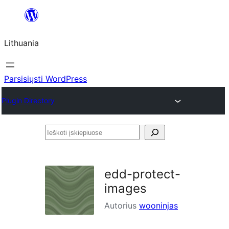
Eiti
prie
Lithuania
turinio
Parsisiųsti WordPress
Plugin Directory
Ieškoti
įskiepiuose
edd-protect-
images
Autorius
wooninjas