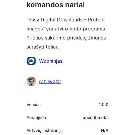
komandos nariai
“Easy Digital Downloads – Protect
Images” yra atviro kodo programa.
Prie jos sukūrimo prisidėję žmonės
surašyti toliau.
Autoriai
Wooninjas
rahilwazir
Metainformacija
Version
1.0.0
Atnaujinta
prieš
9 metai
Aktyvių instaliacijų
N/A