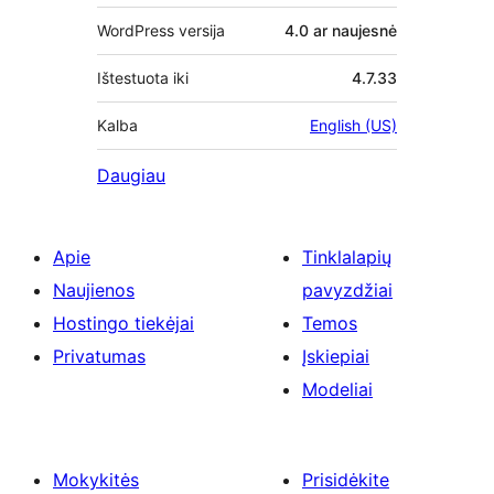
WordPress versija
4.0 ar naujesnė
Ištestuota iki
4.7.33
Kalba
English (US)
Daugiau
Apie
Tinklalapių
Naujienos
pavyzdžiai
Hostingo tiekėjai
Temos
Privatumas
Įskiepiai
Modeliai
Mokykitės
Prisidėkite