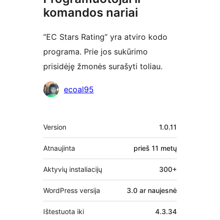
komandos nariai
“EC Stars Rating” yra atviro kodo
programa. Prie jos sukūrimo
prisidėję žmonės surašyti toliau.
Autoriai
ecoal95
Metainformacija
Version
1.0.11
Atnaujinta
prieš
11 metų
Aktyvių instaliacijų
300+
WordPress versija
3.0 ar naujesnė
Ištestuota iki
4.3.34