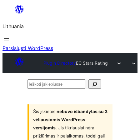
Eiti
prie
Lithuania
turinio
Parsisiųsti WordPress
Plugin Directory
EC Stars Rating
Ieškoti
įskiepiuose
Šis įskiepis
nebuvo išbandytas su 3
vėliausiomis WordPress
versijomis
. Jis tikriausiai nėra
prižiūrimas ir palaikomas, todėl gali