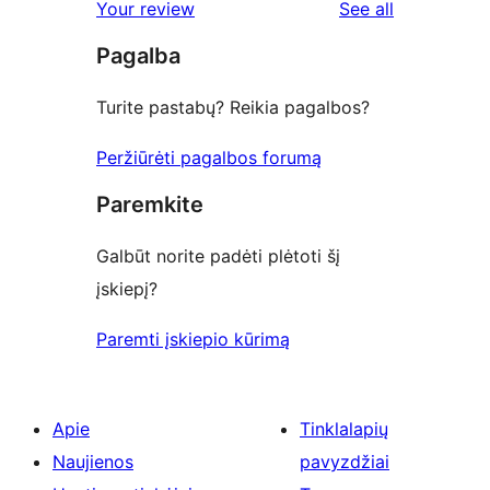
reviews
Your review
See all
review
star
Pagalba
reviews
Turite pastabų? Reikia pagalbos?
Peržiūrėti pagalbos forumą
Paremkite
Galbūt norite padėti plėtoti šį
įskiepį?
Paremti įskiepio kūrimą
Apie
Tinklalapių
Naujienos
pavyzdžiai