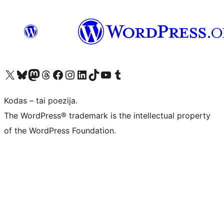
Visit our X (formerly Twitter) account
Apsilankykite mūsų Bluesky paskyroje
Visit our Mastodon account
Apsilankykite mūsų Threads paskyroje
Visit our Facebook page
Visit our Instagram account
Visit our LinkedIn account
Apsilankykite mūsų TikTok paskyroje
Visit our YouTube channel
Apsilankykite mūsų Tumblr paskyroje
Kodas – tai poezija.
The WordPress® trademark is the intellectual property
of the WordPress Foundation.