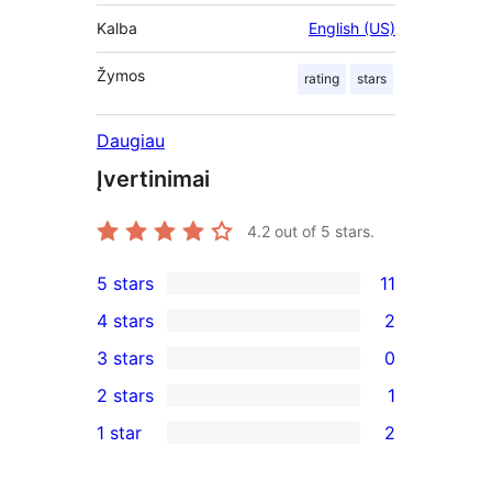
Kalba
English (US)
Žymos
rating
stars
Daugiau
Įvertinimai
4.2
out of 5 stars.
5 stars
11
11
4 stars
2
5-
2
3 stars
0
star
4-
0
2 stars
1
reviews
star
3-
1
1 star
2
reviews
star
2-
2
reviews
star
1-