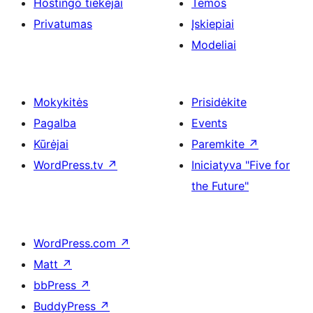
Hostingo tiekėjai
Temos
Privatumas
Įskiepiai
Modeliai
Mokykitės
Prisidėkite
Pagalba
Events
Kūrėjai
Paremkite
↗
WordPress.tv
↗
Iniciatyva "Five for
the Future"
WordPress.com
↗
Matt
↗
bbPress
↗
BuddyPress
↗