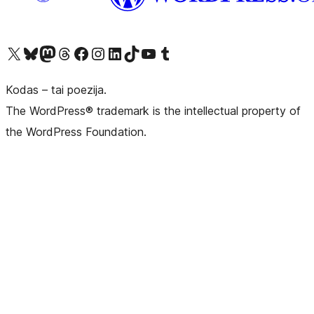
Visit our X (formerly Twitter) account
Apsilankykite mūsų Bluesky paskyroje
Visit our Mastodon account
Apsilankykite mūsų Threads paskyroje
Visit our Facebook page
Visit our Instagram account
Visit our LinkedIn account
Apsilankykite mūsų TikTok paskyroje
Visit our YouTube channel
Apsilankykite mūsų Tumblr paskyroje
Kodas – tai poezija.
The WordPress® trademark is the intellectual property of
the WordPress Foundation.