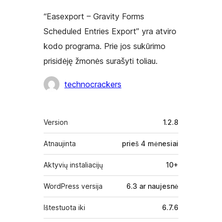
“Easexport – Gravity Forms
Scheduled Entries Export” yra atviro
kodo programa. Prie jos sukūrimo
prisidėję žmonės surašyti toliau.
Autoriai
technocrackers
Metainformacija
Version
1.2.8
Atnaujinta
prieš
4 mėnesiai
Aktyvių instaliacijų
10+
WordPress versija
6.3 ar naujesnė
Ištestuota iki
6.7.6