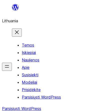
Eiti
prie
Lithuania
turinio
Temos
Įskiepiai
Naujienos
Apie
Susisiekti
Modeliai
Prisidėkite
Parsisiųsti WordPress
Parsisiųsti WordPress