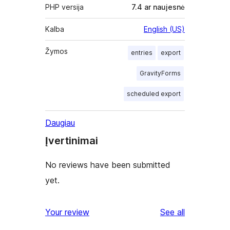
PHP versija
7.4 ar naujesnė
Kalba
English (US)
Žymos
entries
export
GravityForms
scheduled export
Daugiau
Įvertinimai
No reviews have been submitted
yet.
reviews
Your review
See all