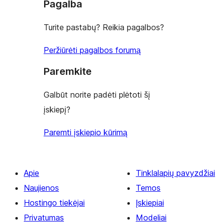
Pagalba
Turite pastabų? Reikia pagalbos?
Peržiūrėti pagalbos forumą
Paremkite
Galbūt norite padėti plėtoti šį
įskiepį?
Paremti įskiepio kūrimą
Apie
Tinklalapių pavyzdžiai
Naujienos
Temos
Hostingo tiekėjai
Įskiepiai
Privatumas
Modeliai