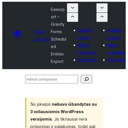
Easexp
ort –
Gravity
Įkelkite
Įkelkite
Plugin
Forms
įskiepį
įskiepį
Directory
Schedul
Mano
Mano
ed
mėgstami
mėgstami
Entries
Prisijungti
Prisijungti
Export
Ieškoti
įskiepiuose
Šis įskiepis
nebuvo išbandytas su
3 vėliausiomis WordPress
versijomis
. Jis tikriausiai nėra
prižiūrimas ir palaikomas, todėl gali